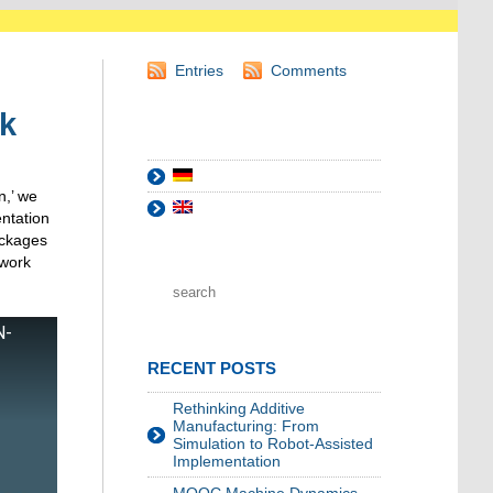
Entries
Comments
k
,’
we
ntation
ckages
work
N-
RECENT POSTS
Rethinking Additive
Manufacturing: From
Simulation to Robot-Assisted
Implementation