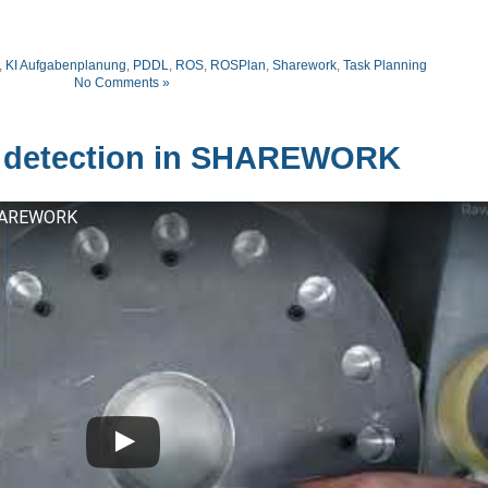
,
KI Aufgabenplanung
,
PDDL
,
ROS
,
ROSPlan
,
Sharework
,
Task Planning
No Comments »
 detection in SHAREWORK
SHAREWORK