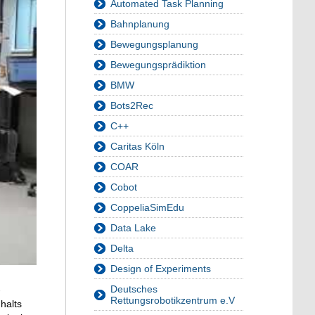
Automated Task Planning
Bahnplanung
Bewegungsplanung
Bewegungsprädiktion
BMW
Bots2Rec
C++
Caritas Köln
COAR
Cobot
CoppeliaSimEdu
Data Lake
Delta
Design of Experiments
Deutsches
-
Rettungsrobotikzentrum e.V
halts