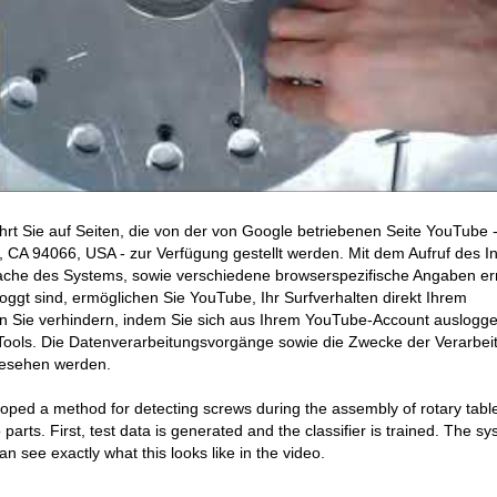
hrt Sie auf Seiten, die von der von Google betriebenen Seite YouTube 
CA 94066, USA - zur Verfügung gestellt werden. Mit dem Aufruf des In
ache des Systems, sowie verschiedene browserspezifische Angaben erm
ggt sind, ermöglichen Sie YouTube, Ihr Surfverhalten direkt Ihrem
en Sie verhindern, indem Sie sich aus Ihrem YouTube-Account auslogge
ools. Die Datenverarbeitungsvorgänge sowie die Zwecke der Verarbei
gesehen werden.
loped
a
method
for
detecting
screws
during
the
assembly
of
rotary
tabl
 parts.
First
, test data is generated and the classifier is trained.
The sy
an see exactly what this looks like in the video.