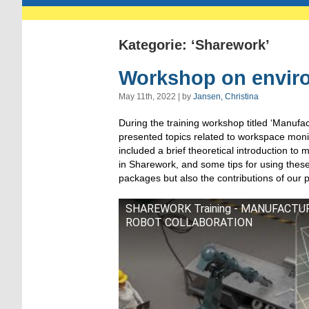
Kategorie: ‘Sharework’
Workshop on enviro
May 11th, 2022 | by
Jansen, Christina
D
uring
the training workshop
titled ‘
Manufac
presented
topics
related to
workspace monit
included
a
brief
theoretical introduction to 
in Sharework
,
and
some
tips for using
thes
packages
but also
the contributions of
our
p
SHAREWORK Training - MANUFACT
ROBOT COLLABORATION