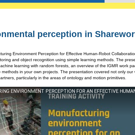
nmental perception in Sharewor
turing
Environment Perception
for
Effective Human-Robot Collaboration
oring and object recognition
using
simple learning methods.
T
he prese
machine learning with random forests,
an overview of
the IGMR work pa
e
methods in your own projects.
T
he presentation covered not only
our 
artners,
particularly
in the
areas
of ontology and motion primitives
.
URING ENVIRONMENT PERCEPTION FOR AN EFFECTIVE HUMA