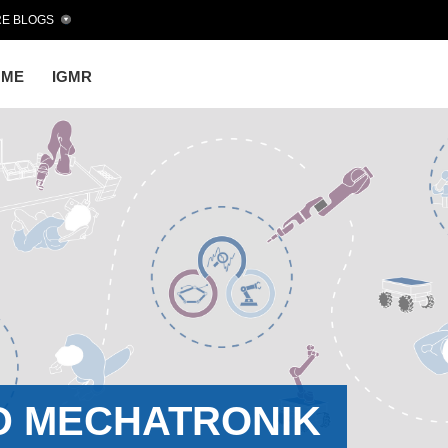
E BLOGS
OME
IGMR
D MECHATRONIK