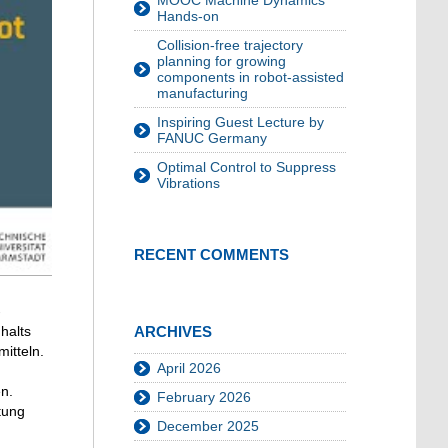
MOOC Machine Dynamics
Hands-on
Collision-free trajectory
planning for growing
components in robot-assisted
manufacturing
Inspiring Guest Lecture by
FANUC Germany
Optimal Control to Suppress
Vibrations
RECENT COMMENTS
-
ARCHIVES
halts
itteln.
April 2026
n.
February 2026
tung
December 2025