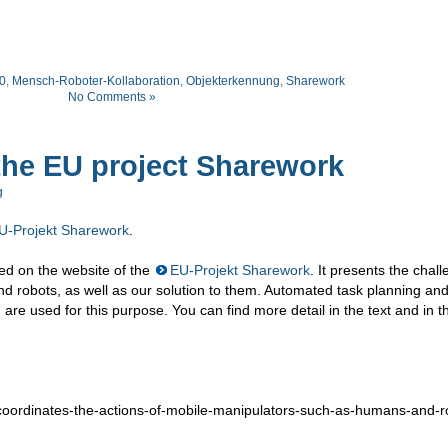
.0
,
Mensch-Roboter-Kollaboration
,
Objekterkennung
,
Sharework
No Comments »
 the EU project Sharework
g
U-Projekt Sharework
.
ed on the website of the
EU-Projekt Sharework
. It presents the chal
d robots, as well as our solution to them. Automated task planning an
re used for this purpose. You can find more detail in the text and in t
-coordinates-the-actions-of-mobile-manipulators-such-as-humans-and-r