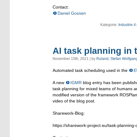
Contact:
Daniel Gossen
Kategorie:
Industrie 4
AI task planning in
November 15th, 2021 | by
Ruland, Stefan Wolfgan
Automated task scheduling used in the
E
A new
IGMR
blog entry has been publish
task planning for mixed teams of humans an
modified version of the framework ROSPlan a
video of the blog post.
Sharework-Blog:
https://sharework-project.eu/task-planning