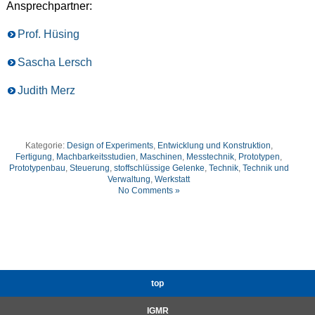
Ansprechpartner:
Prof. Hüsing
Sascha Lersch
Judith Merz
Kategorie:
Design of Experiments
,
Entwicklung und Konstruktion
,
Fertigung
,
Machbarkeitsstudien
,
Maschinen
,
Messtechnik
,
Prototypen
,
Prototypenbau
,
Steuerung
,
stoffschlüssige Gelenke
,
Technik
,
Technik und
Verwaltung
,
Werkstatt
No Comments »
top
IGMR