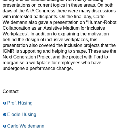
presentations on current topics
in
these areas.
O
n both
days
of the A+A Congress
there were many discussions
with interested participants.
O
n
the
final
day
,
Carlo
Weidemann
also
gave
a
presentation
on
“
Human-Robot
Collaboration
as
an
Assistive
Medium
for
Inclusive
Workplaces
“
.
I
n addition to explaining the motivation
behind the design of inclusive workplaces, this
presentation also covered the
inclusion
projects that the
IGMR is supporting and helping to shape.
T
hese are the
Next Generation Project and the project with Ford to
reorganise a workplace for employees who have
undergone a
performance change
.
Contact
Prof. Hüsing
Elodie Hüsing
Carlo Weidemann