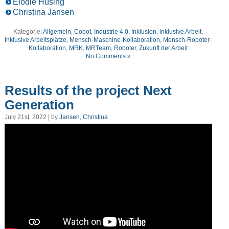
Elodie Hüsing
Christina Jansen
Kategorie:
Allgemein
,
Cobot
,
Industrie 4.0
,
Inklusion
,
inklusive Arbeit
,
Inklusive Arbeitsplätze
,
Mensch-Maschine-Kollaboration
,
Mensch-Roboter-
Kollaboration
,
MRK
,
MRTeam
,
Roboter
,
Zukunft der Arbeit
No Comments »
Results of the project Next
Generation
July 21st, 2022 | by
Jansen, Christina