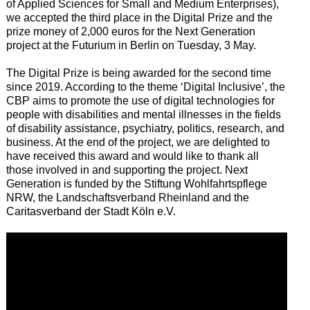
of Applied Sciences for Small and Medium Enterprises),
we accepted
the third
place in the Digital Prize and the
prize money of 2,000 euros for the Next Generation
project at the Futurium in Berlin
on Tuesday, 3 May
.
T
he Digital Prize is
being
awarded for the second time
since
2019.
According to
the theme ‘
Digital
Inclusive’,
the
CBP
aims to promote the use of digital technologies for
people with disabilities and mental illnesses in the fields
of disability assistance, psychiatry, politics, research, and
business.
A
t the end of the project, we are delighted to
have received this award and would like to thank all
those involved in and
supporting
the project.
N
ext
Generation is funded by the Stiftung Wohlfahrtspflege
NRW, the Landschaftsverband Rheinland and the
Caritasverband der Stadt Köln e.V.