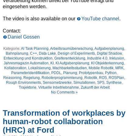
Verarbeitung können direkt bei YouTube erfragt und
eingesehen werden.
T
he video is
also
available
on our
YouTube channel
.
Contact:
Daniel Gossen
Kategorie:
AI Task Planning
,
Arbeitsraumüberwachung
,
Aufgabenplanung
,
Bahnplanung
,
C++
,
Data Lake
,
Design of Experiments
,
Digital Shadow
,
Entwicklung und Konstruktion
,
Greiferentwicklung
,
Industrie 4.0
,
Inklusion
,
Jahresmagazin Automation
,
KI
,
KI Aufgabenplanung
,
KI Objekterkennung
,
Kollaboration
,
Lokalisierung
,
Machbarkeitsstudien
,
Mobile Robotik
,
MRK
,
Parameteridentifikation
,
PDDL
,
Planung
,
Prototypenbau
,
Python
,
Reasoning
,
Regelung
,
Roboterprogrammierung
,
Robotik
,
ROS
,
ROSPlan
,
Rough Environments
,
Sensornetzwerke
,
Simulationen
,
SPS
,
Synthese
,
Trajektorie
,
Virtuelle Inbetriebnahme
,
Zukunft der Arbeit
No Comments »
Transformation of workplaces by
human-robot collaboration
(HRC) at Ford