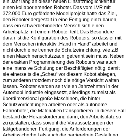
ein Jahr lang an dieser neuen Einsatzmöglichkeit für
einen kollaborierenden Roboter. Das vom LVR mit
372.000 Euro geförderte Modellprojekt hatte das Ziel,
den Roboter dergestalt in eine Fertigung einzubauen,
dass ein schwerbehinderter Mensch sich einen
Arbeitsplatz mit einem Roboter teilt. Das Besondere
daran ist die Konfiguration des Roboters, so dass er mit
dem Menschen interaktiv „Hand in Hand“ arbeitet und
nicht durch eine trennende Schutzeinrichtung, wie z.B.
einen Maschinenschutzzaun, getrennt sein muss. Neben
der exakten Programmierung des Roboters war auch
eine intensive Schulung der Beschäftigten nötig, damit
sie einerseits die „Scheu“ vor diesem Kobot ablegen,
zum anderen trotzdem noch die nötige Vorsicht walten
lassen. Roboter werden seit vielen Jahrzehnten in der
Automobilindustrie eingesetzt, allerdings zumeist als
überdimensional große Maschinen, die hinter
Schutzvorrichtungen arbeiten oder als autonome
Fahrroboter, die Materialien transportieren. In diesem Fall
bestand die Herausforderung darin, den Arbeitsplatz so
zu gestalten, dass sowohl die Voraussetzungen der
taktgebundenen Fertigung, die Anforderungen der
Arbeitssicherheit als auch die barrierefreie Gestaltung