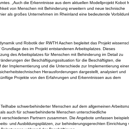
amtes. „Auch die Erkenntnisse aus dem aktuellen Modellprojekt Kobot h
chkeit von Menschen mit Behinderung erweitern und neue technische
hier als großes Unternehmen im Rheinland eine bedeutende Vorbildun
ndynamik und Robotik der RWTH Aachen begleitet das Projekt wissensch
uf Grundlage des im Projekt entstandenen Arbeitsplatzes. Dieses
tzung des Arbeitsplatzes für Menschen mit Behinderung im Detail zu
änderungen der Beschäftigungssituation für die Beschäftigten, die
uf der Implementierung und die Unterschiede zur Implementierung eine
 sicherheitstechnischen Herausforderungen dargestellt, analysiert und
ukünftige Projekte von den Erfahrungen und Erkenntnissen aus dem
ie Teilhabe schwerbehinderter Menschen auf dem allgemeinen Arbeitsma
r als auch für schwerbehinderte Menschen unterschiedliche
it verschiedenen Partnern zusammen. Die Angebote umfassen beispiel
beits- und Ausbildungsplätzen, zur behinderungsgerechten Einrichtung