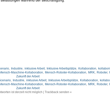
n Belastungen während der Beschäftigung.
cenario
,
Industrie
,
inklusive Arbeit
,
Inklusive Arbeitsplätze
,
Kollaboration
,
kollabor
Mensch-Maschine-Kollaboration
,
Mensch-Roboter-Kollaboration
,
MRK
,
Roboter
,
Zukunft der Arbeit
 Scenario
,
Industrie
,
inklusive Arbeit
,
Inklusive Arbeitsplätze
,
Kollaboration
,
kollabo
Mensch-Maschine-Kollaboration
,
Mensch-Roboter-Kollaboration
,
MRK
,
Roboter
,
Zukunft der Arbeit
tworten ist derzeit nicht möglich | Trackback senden «