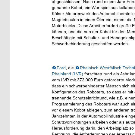
abgeschlossen. Nach rund einem Jahr Forsc
genannte Kobot, ein Wortspiel aus kollabo
Kölner Motorenwerk des Automobilherstelle
Magnetspulen in einen Öler ein, nimmt die 
Motorblocks. Diese Arbeit erfordert große E
können, und die nun der Kobot für den Me
Beschäftigte mit Schulter- und Handgelenkp
Schwerbehinderung geschaffen werden.
Ford
, die
Rheinisch Westfälisch Tech
Rheinland (LVR)
forschten rund ein Jahr la
vom LVR mit 372.000 Euro geförderte Modell
dass ein schwerbehinderter Mensch sich ein
Konfiguration des Roboters, so dass er mit
trennende Schutzeinrichtung, wie z.B. ein
Programmierung des Roboters war auch eine 
vor diesem Kobot ablegen, zum anderen trot
Jahrzehnten in der Automobilindustrie einge
Schutzvorrichtungen arbeiten oder als auton
Herausforderung darin, den Arbeitsplatz s
Fertigung, die Anforderungen der Arbeitssich