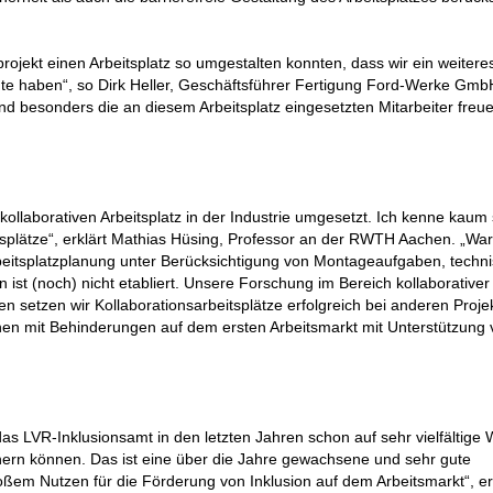
projekt einen Arbeitsplatz so umgestalten konnten, dass wir ein weitere
gte haben“, so Dirk Heller, Geschäftsführer Fertigung Ford-Werke Gmb
nd besonders die an diesem Arbeitsplatz eingesetzten Mitarbeiter freue
ollaborativen Arbeitsplatz in der Industrie umgesetzt. Ich kenne kaum 
itsplätze“, erklärt Mathias Hüsing, Professor an der RWTH Aachen. „W
beitsplatzplanung unter Berücksichtigung von Montageaufgaben, techn
ist (noch) nicht etabliert. Unsere Forschung im Bereich kollaborativer
n setzen wir Kollaborationsarbeitsplätze erfolgreich bei anderen Proj
hen mit Behinderungen auf dem ersten Arbeitsmarkt mit Unterstützung
as LVR-Inklusionsamt in den letzten Jahren schon auf sehr vielfältige 
chern können. Das ist eine über die Jahre gewachsene und sehr gute
ßem Nutzen für die Förderung von Inklusion auf dem Arbeitsmarkt“, e