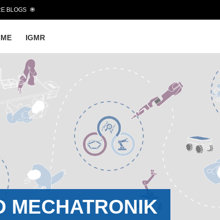
E BLOGS
OME
IGMR
D MECHATRONIK