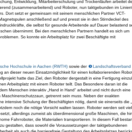
hung, Entwicklung, Mitarbeiterschulung und Trockenläufen arbeitet de
rierend (zusammenarbeitend) und Roboter, nun taktgebunden im Linienf
rs. Dort setzt er gemeinsam mit seinem menschlichen Partner VCT-
Magnetspulen anschließend auf und presst sie in den Stirndeckel des
indruckkräfte, die selbst für gesunde Arbeitende auf Dauer belastend s
nschen übernimmt. Bei den menschlichen Partnern handelt es sich um
roblemen. So konnte ein Arbeitsplatz für zwei Beschäftigte mit
nische Hochschule in Aachen (RWTH)
sowie der
Landschaftsverband
ng an dieser neuen Einsatzmöglichkeit für einen kollaborierenden Robo
projekt hatte das Ziel, den Roboter dergestalt in eine Fertigung einz
en Arbeitsplatz mit einem Roboter teilt. Das Besondere daran ist die
 dem Menschen interaktiv „Hand in Hand“ arbeitet und nicht durch eine
en Maschinenschutzzaun, getrennt sein muss. Neben der exakten
intensive Schulung der Beschäftigten nötig, damit sie einerseits die 
zdem noch die nötige Vorsicht walten lassen. Roboter werden seit vie
setzt, allerdings zumeist als überdimensional große Maschinen, die hin
ome Fahrroboter, die Materialien transportieren. In diesem Fall besta
o zu gestalten, dass sowohl die Voraussetzungen der taktgebundenen
erheit als auch die barrierefreie Gestaltung des Arbeitsplatzes berücks