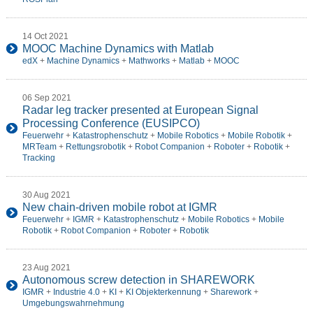
14 Oct 2021
MOOC Machine Dynamics with Matlab
edX
+
Machine Dynamics
+
Mathworks
+
Matlab
+
MOOC
06 Sep 2021
Radar leg tracker presented at European Signal
Processing Conference (EUSIPCO)
Feuerwehr
+
Katastrophenschutz
+
Mobile Robotics
+
Mobile Robotik
+
MRTeam
+
Rettungsrobotik
+
Robot Companion
+
Roboter
+
Robotik
+
Tracking
30 Aug 2021
New chain-driven mobile robot at IGMR
Feuerwehr
+
IGMR
+
Katastrophenschutz
+
Mobile Robotics
+
Mobile
Robotik
+
Robot Companion
+
Roboter
+
Robotik
23 Aug 2021
Autonomous screw detection in SHAREWORK
IGMR
+
Industrie 4.0
+
KI
+
KI Objekterkennung
+
Sharework
+
Umgebungswahrnehmung