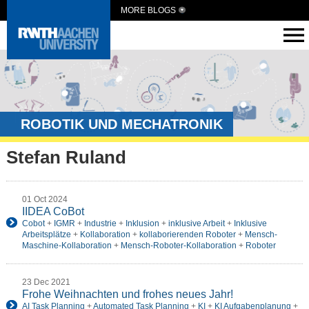
MORE BLOGS
ROBOTIK UND MECHATRONIK
Stefan Ruland
01 Oct 2024
IIDEA CoBot
Cobot
+
IGMR
+
Industrie
+
Inklusion
+
inklusive Arbeit
+
Inklusive
Arbeitsplätze
+
Kollaboration
+
kollaborierenden Roboter
+
Mensch-
Maschine-Kollaboration
+
Mensch-Roboter-Kollaboration
+
Roboter
23 Dec 2021
Frohe Weihnachten und frohes neues Jahr!
AI Task Planning
+
Automated Task Planning
+
KI
+
KI Aufgabenplanung
+