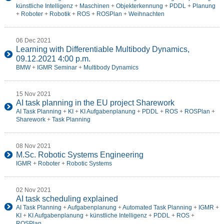
künstliche Intelligenz
+
Maschinen
+
Objekterkennung
+
PDDL
+
Planung
+
Roboter
+
Robotik
+
ROS
+
ROSPlan
+
Weihnachten
06 Dec 2021
Learning with Differentiable Multibody Dynamics,
09.12.2021 4:00 p.m.
BMW
+
IGMR Seminar
+
Multibody Dynamics
15 Nov 2021
AI task planning in the EU project Sharework
AI Task Planning
+
KI
+
KI Aufgabenplanung
+
PDDL
+
ROS
+
ROSPlan
+
Sharework
+
Task Planning
08 Nov 2021
M.Sc. Robotic Systems Engineering
IGMR
+
Roboter
+
Robotic Systems
02 Nov 2021
AI task scheduling explained
AI Task Planning
+
Aufgabenplanung
+
Automated Task Planning
+
IGMR
+
KI
+
KI Aufgabenplanung
+
künstliche Intelligenz
+
PDDL
+
ROS
+
ROSPlan