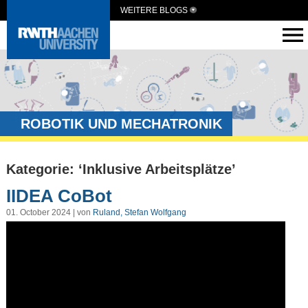
WEITERE BLOGS
ROBOTIK UND MECHATRONIK
Kategorie: ‘Inklusive Arbeitsplätze’
IIDEA CoBot
01. October 2024 | von
Ruland, Stefan Wolfgang