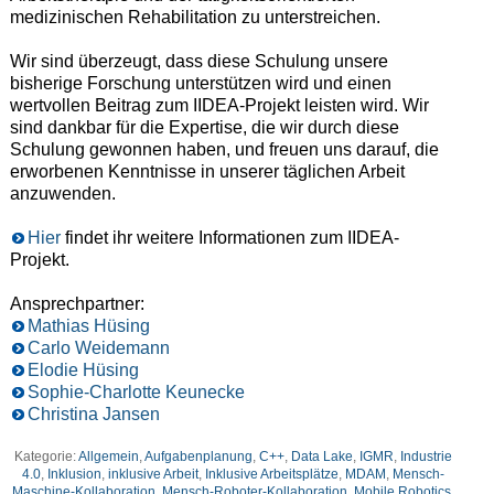
medizinischen Rehabilitation zu unterstreichen.
Wir sind überzeugt, dass diese Schulung unsere
bisherige Forschung unterstützen wird und einen
wertvollen Beitrag zum IIDEA-Projekt leisten wird. Wir
sind dankbar für die Expertise, die wir durch diese
Schulung gewonnen haben, und freuen uns darauf, die
erworbenen Kenntnisse in unserer täglichen Arbeit
anzuwenden.
Hier
findet ihr weitere Informationen zum IIDEA-
Projekt.
Ansprechpartner:
Mathias Hüsing
Carlo Weidemann
Elodie Hüsing
Sophie-Charlotte Keunecke
Christina Jansen
Kategorie:
Allgemein
,
Aufgabenplanung
,
C++
,
Data Lake
,
IGMR
,
Industrie
4.0
,
Inklusion
,
inklusive Arbeit
,
Inklusive Arbeitsplätze
,
MDAM
,
Mensch-
Maschine-Kollaboration
,
Mensch-Roboter-Kollaboration
,
Mobile Robotics
,