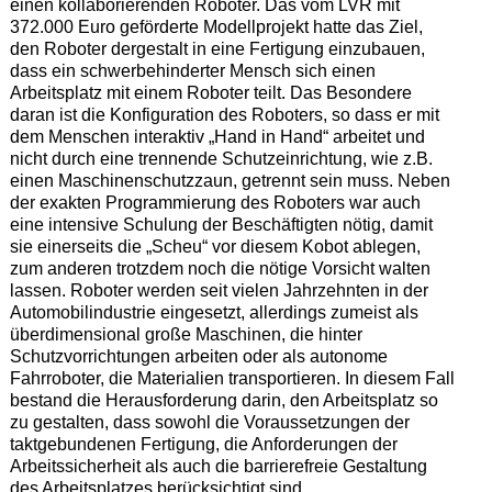
einen kollaborierenden Roboter. Das vom LVR mit
372.000 Euro geförderte Modellprojekt hatte das Ziel,
den Roboter dergestalt in eine Fertigung einzubauen,
dass ein schwerbehinderter Mensch sich einen
Arbeitsplatz mit einem Roboter teilt. Das Besondere
daran ist die Konfiguration des Roboters, so dass er mit
dem Menschen interaktiv „Hand in Hand“ arbeitet und
nicht durch eine trennende Schutzeinrichtung, wie z.B.
einen Maschinenschutzzaun, getrennt sein muss. Neben
der exakten Programmierung des Roboters war auch
eine intensive Schulung der Beschäftigten nötig, damit
sie einerseits die „Scheu“ vor diesem Kobot ablegen,
zum anderen trotzdem noch die nötige Vorsicht walten
lassen. Roboter werden seit vielen Jahrzehnten in der
Automobilindustrie eingesetzt, allerdings zumeist als
überdimensional große Maschinen, die hinter
Schutzvorrichtungen arbeiten oder als autonome
Fahrroboter, die Materialien transportieren. In diesem Fall
bestand die Herausforderung darin, den Arbeitsplatz so
zu gestalten, dass sowohl die Voraussetzungen der
taktgebundenen Fertigung, die Anforderungen der
Arbeitssicherheit als auch die barrierefreie Gestaltung
des Arbeitsplatzes berücksichtigt sind.