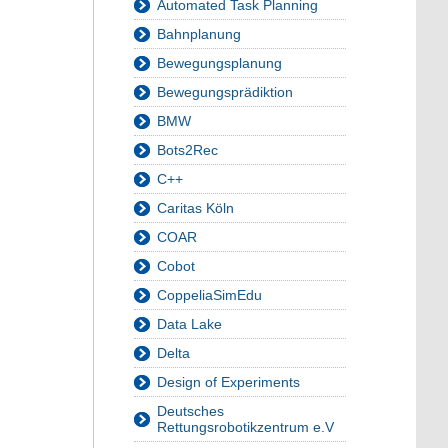
Automated Task Planning
Bahnplanung
Bewegungsplanung
Bewegungsprädiktion
BMW
Bots2Rec
C++
Caritas Köln
COAR
Cobot
CoppeliaSimEdu
Data Lake
Delta
Design of Experiments
Deutsches
Rettungsrobotikzentrum e.V