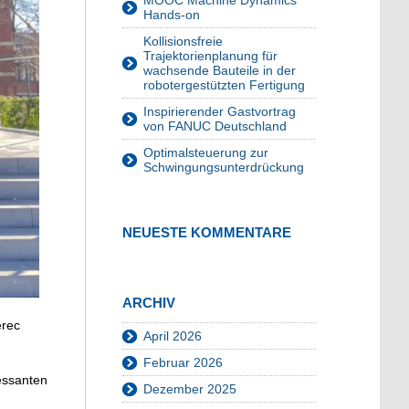
MOOC Machine Dynamics
Hands-on
Kollisionsfreie
Trajektorienplanung für
wachsende Bauteile in der
robotergestützten Fertigung
Inspirierender Gastvortrag
von FANUC Deutschland
Optimalsteuerung zur
Schwingungsunterdrückung
NEUESTE KOMMENTARE
ARCHIV
erec
April 2026
Februar 2026
ressanten
Dezember 2025