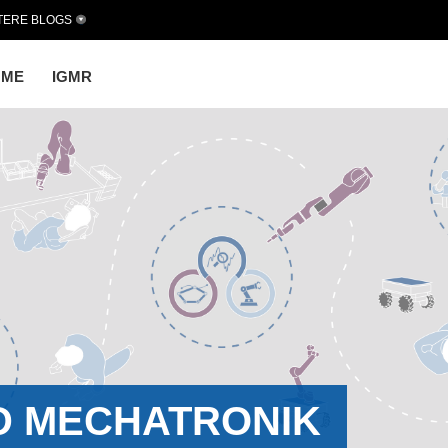
TERE BLOGS
OME
IGMR
D MECHATRONIK