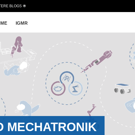
TERE BLOGS
OME
IGMR
D MECHATRONIK