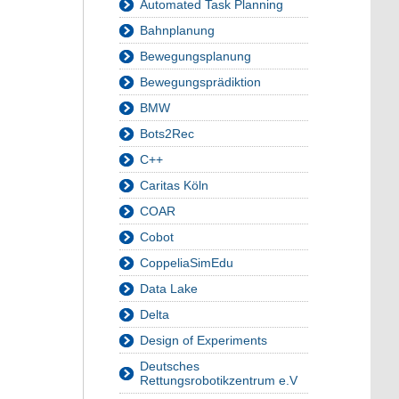
Automated Task Planning
Bahnplanung
Bewegungsplanung
Bewegungsprädiktion
BMW
Bots2Rec
C++
Caritas Köln
COAR
Cobot
CoppeliaSimEdu
Data Lake
Delta
Design of Experiments
Deutsches
Rettungsrobotikzentrum e.V