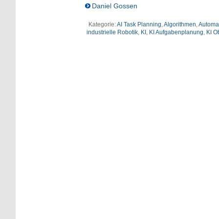
Daniel Gossen
Kategorie:
AI Task Planning
,
Algorithmen
,
Automa
industrielle Robotik
,
KI
,
KI Aufgabenplanung
,
KI O