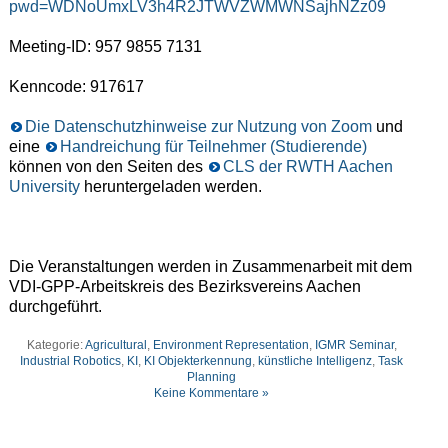
pwd=WDNoUmxLV3h4R2JTWVZWMWNSajhNZz09
Meeting-ID: 957 9855 7131
Kenncode: 917617
Die Datenschutzhinweise zur Nutzung von Zoom
und
eine
Handreichung für Teilnehmer (Studierende)
können von den Seiten des
CLS der RWTH Aachen
University
heruntergeladen werden.
Die Veranstaltungen werden in Zusammenarbeit mit dem
VDI-GPP-Arbeitskreis des Bezirksvereins Aachen
durchgeführt.
Kategorie:
Agricultural
,
Environment Representation
,
IGMR Seminar
,
Industrial Robotics
,
KI
,
KI Objekterkennung
,
künstliche Intelligenz
,
Task
Planning
Keine Kommentare »