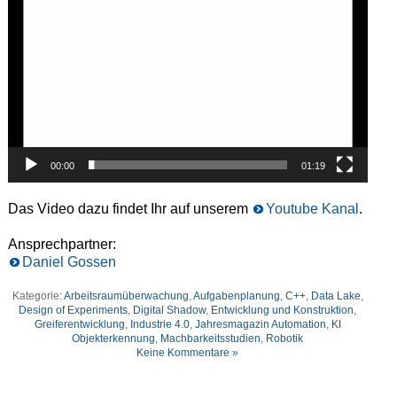
Player
00:00
01:19
Das Video dazu findet Ihr auf unserem
Youtube Kanal
.
Ansprechpartner:
Daniel Gossen
Kategorie:
Arbeitsraumüberwachung
,
Aufgabenplanung
,
C++
,
Data Lake
,
Design of Experiments
,
Digital Shadow
,
Entwicklung und Konstruktion
,
Greiferentwicklung
,
Industrie 4.0
,
Jahresmagazin Automation
,
KI
Objekterkennung
,
Machbarkeitsstudien
,
Robotik
Keine Kommentare »