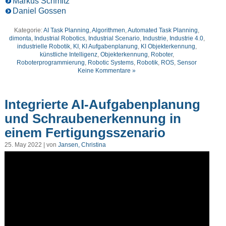
Markus Schmitz
Daniel Gossen
Kategorie:
AI Task Planning
,
Algorithmen
,
Automated Task Planning
,
dimonta
,
Industrial Robotics
,
Industrial Scenario
,
Industrie
,
Industrie 4.0
,
industrielle Robotik
,
KI
,
KI Aufgabenplanung
,
KI Objekterkennung
,
künstliche Intelligenz
,
Objekterkennung
,
Roboter
,
Roboterprogrammierung
,
Robotic Systems
,
Robotik
,
ROS
,
Sensor
Keine Kommentare »
Integrierte AI-Aufgabenplanung
und Schraubenerkennung in
einem Fertigungsszenario
25. May 2022 | von
Jansen, Christina