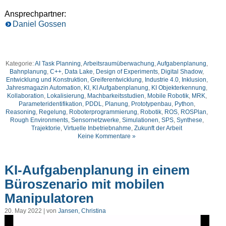
Ansprechpartner:
Daniel Gossen
Kategorie:
AI Task Planning
,
Arbeitsraumüberwachung
,
Aufgabenplanung
,
Bahnplanung
,
C++
,
Data Lake
,
Design of Experiments
,
Digital Shadow
,
Entwicklung und Konstruktion
,
Greiferentwicklung
,
Industrie 4.0
,
Inklusion
,
Jahresmagazin Automation
,
KI
,
KI Aufgabenplanung
,
KI Objekterkennung
,
Kollaboration
,
Lokalisierung
,
Machbarkeitsstudien
,
Mobile Robotik
,
MRK
,
Parameteridentifikation
,
PDDL
,
Planung
,
Prototypenbau
,
Python
,
Reasoning
,
Regelung
,
Roboterprogrammierung
,
Robotik
,
ROS
,
ROSPlan
,
Rough Environments
,
Sensornetzwerke
,
Simulationen
,
SPS
,
Synthese
,
Trajektorie
,
Virtuelle Inbetriebnahme
,
Zukunft der Arbeit
Keine Kommentare »
KI-Aufgabenplanung in einem
Büroszenario mit mobilen
Manipulatoren
20. May 2022 | von
Jansen, Christina
Video-