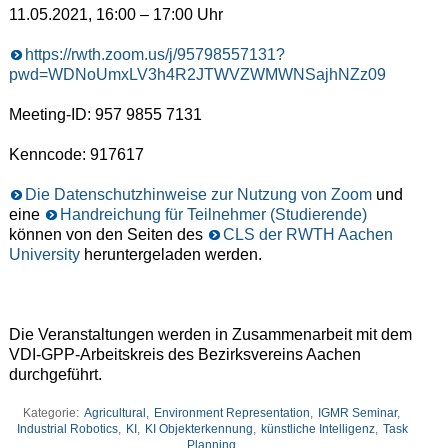
11.05.2021, 16:00 – 17:00 Uhr
https://rwth.zoom.us/j/95798557131?
pwd=WDNoUmxLV3h4R2JTWVZWMWNSajhNZz09
Meeting-ID: 957 9855 7131
Kenncode: 917617
Die Datenschutzhinweise zur Nutzung von Zoom
und
eine
Handreichung für Teilnehmer (Studierende)
können von den Seiten des
CLS der RWTH Aachen
University
heruntergeladen werden.
Die Veranstaltungen werden in Zusammenarbeit mit dem
VDI-GPP-Arbeitskreis des Bezirksvereins Aachen
durchgeführt.
Kategorie:
Agricultural
,
Environment Representation
,
IGMR Seminar
,
Industrial Robotics
,
KI
,
KI Objekterkennung
,
künstliche Intelligenz
,
Task
Planning