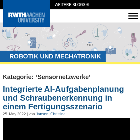
WEITERE BLOGS
ROBOTIK UND MECHATRONIK
Kategorie: ‘Sensornetzwerke’
Integrierte AI-Aufgabenplanung
und Schraubenerkennung in
einem Fertigungsszenario
25. May 2022 | von
Jansen, Christina