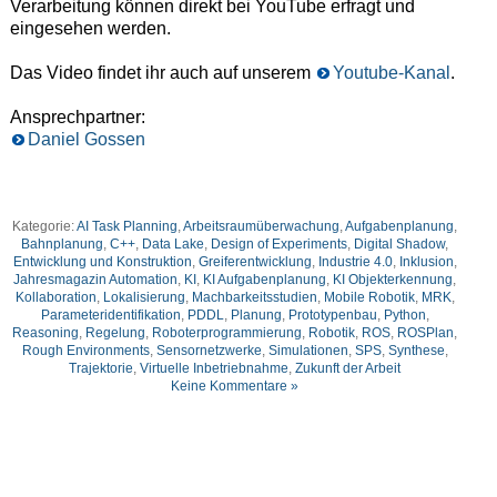
Verarbeitung können direkt bei YouTube erfragt und
eingesehen werden.
Das Video findet ihr auch auf unserem
Youtube-Kanal
.
Ansprechpartner:
Daniel Gossen
Kategorie:
AI Task Planning
,
Arbeitsraumüberwachung
,
Aufgabenplanung
,
Bahnplanung
,
C++
,
Data Lake
,
Design of Experiments
,
Digital Shadow
,
Entwicklung und Konstruktion
,
Greiferentwicklung
,
Industrie 4.0
,
Inklusion
,
Jahresmagazin Automation
,
KI
,
KI Aufgabenplanung
,
KI Objekterkennung
,
Kollaboration
,
Lokalisierung
,
Machbarkeitsstudien
,
Mobile Robotik
,
MRK
,
Parameteridentifikation
,
PDDL
,
Planung
,
Prototypenbau
,
Python
,
Reasoning
,
Regelung
,
Roboterprogrammierung
,
Robotik
,
ROS
,
ROSPlan
,
Rough Environments
,
Sensornetzwerke
,
Simulationen
,
SPS
,
Synthese
,
Trajektorie
,
Virtuelle Inbetriebnahme
,
Zukunft der Arbeit
Keine Kommentare »