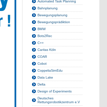
Automated Task Planning
Bahnplanung
Bewegungsplanung
Bewegungsprädiktion
BMW
Bots2Rec
C++
Caritas Köln
COAR
Cobot
CoppeliaSimEdu
Data Lake
Delta
Design of Experiments
Deutsches
Rettungsrobotikzentrum e.V