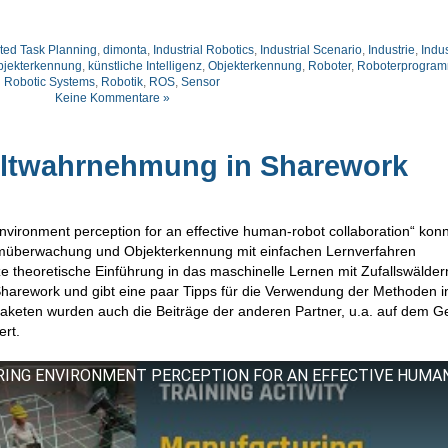
ted Task Planning
,
dimonta
,
Industrial Robotics
,
Industrial Scenario
,
Industrie
,
Indus
bjekterkennung
,
künstliche Intelligenz
,
Objekterkennung
,
Roboter
,
Roboterprogram
Robotic Systems
,
Robotik
,
ROS
,
Sensor
Keine Kommentare »
ltwahrnehmung in Sharework
ironment perception for an effective human-robot collaboration“ konn
überwachung und Objekterkennung mit einfachen Lernverfahren
ze theoretische Einführung in das maschinelle Lernen mit Zufallswälder
Sharework und gibt eine paar Tipps für die Verwendung der Methoden i
aketen wurden auch die Beiträge der anderen Partner, u.a. auf dem Ge
ert.
URING ENVIRONMENT PERCEPTION FOR AN EFFECTIVE HUMA