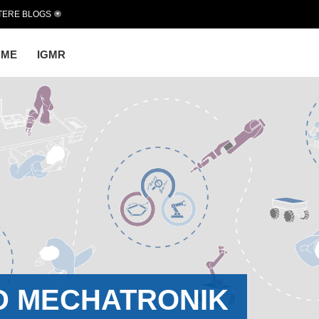
TERE BLOGS
OME
IGMR
D MECHATRONIK