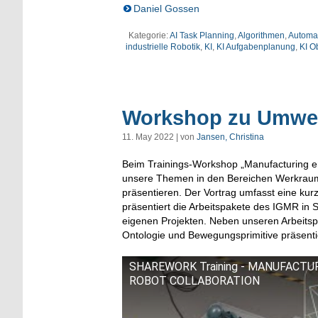
Daniel Gossen
Kategorie:
AI Task Planning
,
Algorithmen
,
Automa
industrielle Robotik
,
KI
,
KI Aufgabenplanung
,
KI O
Workshop zu Umwe
11. May 2022 | von
Jansen, Christina
Beim Trainings-Workshop „Manufacturing env
unsere Themen in den Bereichen Werkraum
präsentieren. Der Vortrag umfasst eine kur
präsentiert die Arbeitspakete des IGMR in 
eigenen Projekten. Neben unseren Arbeitsp
Ontologie und Bewegungsprimitive präsenti
SHAREWORK Training - MANUFACT
ROBOT COLLABORATION