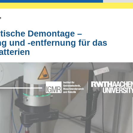
’
otische Demontage –
 und -entfernung für das
tterien