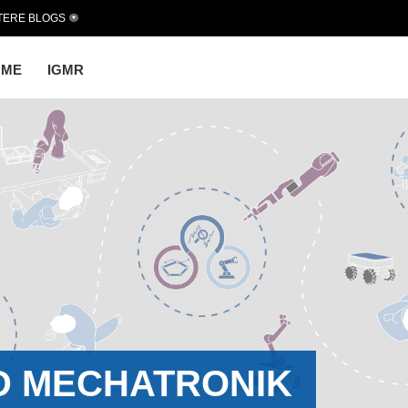
TERE BLOGS
OME
IGMR
D MECHATRONIK