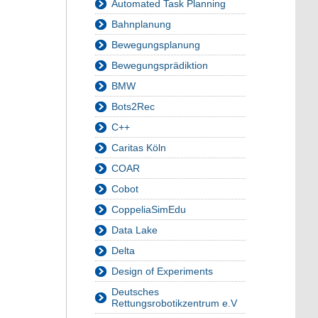
Automated Task Planning
Bahnplanung
Bewegungsplanung
Bewegungsprädiktion
BMW
Bots2Rec
C++
Caritas Köln
COAR
Cobot
CoppeliaSimEdu
Data Lake
Delta
Design of Experiments
Deutsches
Rettungsrobotikzentrum e.V