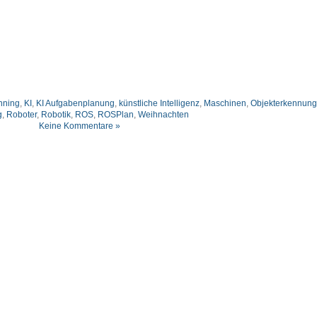
nning
,
KI
,
KI Aufgabenplanung
,
künstliche Intelligenz
,
Maschinen
,
Objekterkennung
g
,
Roboter
,
Robotik
,
ROS
,
ROSPlan
,
Weihnachten
Keine Kommentare »