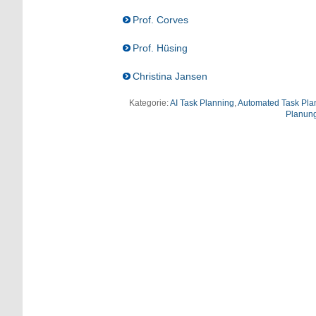
Prof. Corves
Prof. Hüsing
Christina Jansen
Kategorie:
AI Task Planning
,
Automated Task Pla
Planun