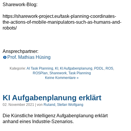
Sharework-Blog:
https://sharework-project.eu/task-planning-coordinates-
the-actions-of-mobile-manipulators-such-as-humans-and-
robots/
Ansprechpartner:
Prof. Mathias Hüsing
Kategorie:
AI Task Planning
,
KI
,
KI Aufgabenplanung
,
PDDL
,
ROS
,
ROSPlan
,
Sharework
,
Task Planning
Keine Kommentare »
KI Aufgabenplanung erklärt
02. November 2021 | von
Ruland, Stefan Wolfgang
Die Künstliche Intelligenz Aufgabenplanung erklärt
anhand eines Industrie-Szenarios.