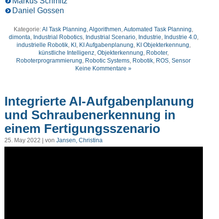
Markus Schmitz
Daniel Gossen
Kategorie:
AI Task Planning
,
Algorithmen
,
Automated Task Planning
,
dimonta
,
Industrial Robotics
,
Industrial Scenario
,
Industrie
,
Industrie 4.0
,
industrielle Robotik
,
KI
,
KI Aufgabenplanung
,
KI Objekterkennung
,
künstliche Intelligenz
,
Objekterkennung
,
Roboter
,
Roboterprogrammierung
,
Robotic Systems
,
Robotik
,
ROS
,
Sensor
Keine Kommentare »
Integrierte AI-Aufgabenplanung
und Schraubenerkennung in
einem Fertigungsszenario
25. May 2022 | von
Jansen, Christina