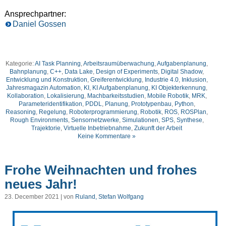
Ansprechpartner:
Daniel Gossen
Kategorie:
AI Task Planning
,
Arbeitsraumüberwachung
,
Aufgabenplanung
,
Bahnplanung
,
C++
,
Data Lake
,
Design of Experiments
,
Digital Shadow
,
Entwicklung und Konstruktion
,
Greiferentwicklung
,
Industrie 4.0
,
Inklusion
,
Jahresmagazin Automation
,
KI
,
KI Aufgabenplanung
,
KI Objekterkennung
,
Kollaboration
,
Lokalisierung
,
Machbarkeitsstudien
,
Mobile Robotik
,
MRK
,
Parameteridentifikation
,
PDDL
,
Planung
,
Prototypenbau
,
Python
,
Reasoning
,
Regelung
,
Roboterprogrammierung
,
Robotik
,
ROS
,
ROSPlan
,
Rough Environments
,
Sensornetzwerke
,
Simulationen
,
SPS
,
Synthese
,
Trajektorie
,
Virtuelle Inbetriebnahme
,
Zukunft der Arbeit
Keine Kommentare »
Frohe Weihnachten und frohes
neues Jahr!
23. December 2021 | von
Ruland, Stefan Wolfgang