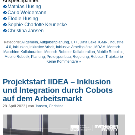
Ansprechpartner:
Mathias Hüsing
Carlo Weidemann
Elodie Hüsing
Sophie-Charlotte Keunecke
Christina Jansen
Kategorie:
Allgemein
,
Aufgabenplanung
,
C++
,
Data Lake
,
IGMR
,
Industrie
4.0
,
Inklusion
,
inklusive Arbeit
,
Inklusive Arbeitsplätze
,
MDAM
,
Mensch-
Maschine-Kollaboration
,
Mensch-Roboter-Kollaboration
,
Mobile Robotics
,
Mobile Robotik
,
Planung
,
Prototypenbau
,
Regelung
,
Roboter
,
Trajektorie
Keine Kommentare »
Projektstart IIDEA – Inklusion
und Integration durch Cobots
auf dem Arbeitsmarkt
28. April 2023 | von
Jansen, Christina