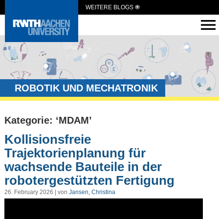
WEITERE BLOGS
ROBOTIK UND MECHATRONIK
Kategorie: ‘MDAM’
Kollisionsfreie
Trajektorienplanung für
wachsende Bauteile in der
robotergestützten Fertigung
26. February 2026 | von
Jansen, Christina