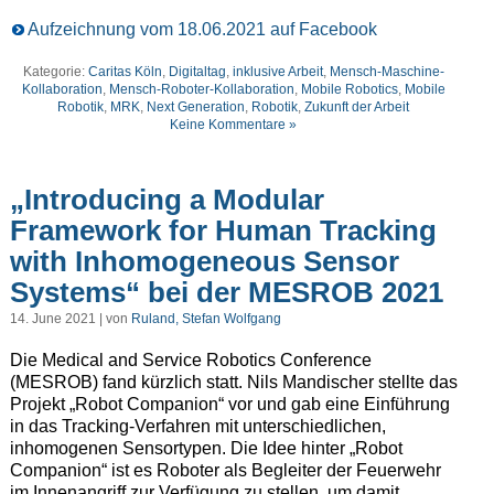
Aufzeichnung vom 18.06.2021 auf Facebook
Kategorie:
Caritas Köln
,
Digitaltag
,
inklusive Arbeit
,
Mensch-Maschine-
Kollaboration
,
Mensch-Roboter-Kollaboration
,
Mobile Robotics
,
Mobile
Robotik
,
MRK
,
Next Generation
,
Robotik
,
Zukunft der Arbeit
Keine Kommentare »
„Introducing a Modular
Framework for Human Tracking
with Inhomogeneous Sensor
Systems“ bei der MESROB 2021
14. June 2021 | von
Ruland, Stefan Wolfgang
Die Medical and Service Robotics Conference
(MESROB) fand kürzlich statt.
Nils Mandischer stellte das
Projekt „Robot Companion“ vor und gab eine Einführung
in das Tracking-Verfahren mit unterschiedlichen,
inhomogenen Sensortypen. Die Idee hinter „Robot
Companion“ ist es Roboter als Begleiter der Feuerwehr
im Innenangriff zur Verfügung zu stellen, um damit