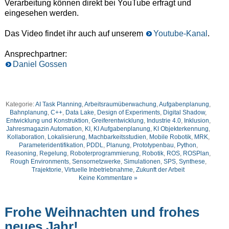
Verarbeitung können direkt bei YouTube erfragt und
eingesehen werden.
Das Video findet ihr auch auf unserem
Youtube-Kanal
.
Ansprechpartner:
Daniel Gossen
Kategorie:
AI Task Planning
,
Arbeitsraumüberwachung
,
Aufgabenplanung
,
Bahnplanung
,
C++
,
Data Lake
,
Design of Experiments
,
Digital Shadow
,
Entwicklung und Konstruktion
,
Greiferentwicklung
,
Industrie 4.0
,
Inklusion
,
Jahresmagazin Automation
,
KI
,
KI Aufgabenplanung
,
KI Objekterkennung
,
Kollaboration
,
Lokalisierung
,
Machbarkeitsstudien
,
Mobile Robotik
,
MRK
,
Parameteridentifikation
,
PDDL
,
Planung
,
Prototypenbau
,
Python
,
Reasoning
,
Regelung
,
Roboterprogrammierung
,
Robotik
,
ROS
,
ROSPlan
,
Rough Environments
,
Sensornetzwerke
,
Simulationen
,
SPS
,
Synthese
,
Trajektorie
,
Virtuelle Inbetriebnahme
,
Zukunft der Arbeit
Keine Kommentare »
Frohe Weihnachten und frohes
neues Jahr!