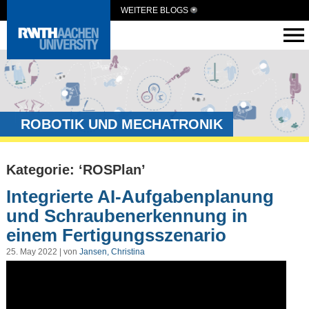
WEITERE BLOGS
ROBOTIK UND MECHATRONIK
Kategorie: ‘ROSPlan’
Integrierte AI-Aufgabenplanung
und Schraubenerkennung in
einem Fertigungsszenario
25. May 2022 | von
Jansen, Christina