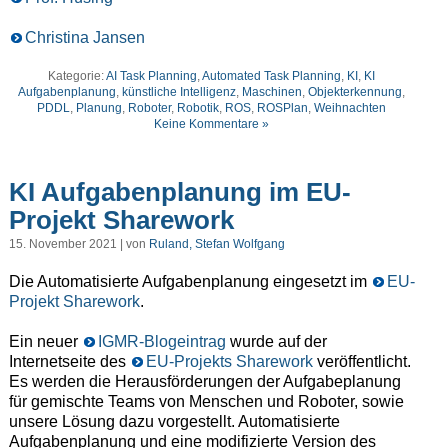
Christina Jansen
Kategorie:
AI Task Planning
,
Automated Task Planning
,
KI
,
KI
Aufgabenplanung
,
künstliche Intelligenz
,
Maschinen
,
Objekterkennung
,
PDDL
,
Planung
,
Roboter
,
Robotik
,
ROS
,
ROSPlan
,
Weihnachten
Keine Kommentare »
KI Aufgabenplanung im EU-
Projekt Sharework
15. November 2021 | von
Ruland, Stefan Wolfgang
Die Automatisierte Aufgabenplanung eingesetzt im
EU-
Projekt Sharework
.
Ein neuer
IGMR-Blogeintrag
wurde auf der
Internetseite des
EU-Projekts Sharework
veröffentlicht.
Es werden die Herausförderungen der Aufgabeplanung
für gemischte Teams von Menschen und Roboter, sowie
unsere Lösung dazu vorgestellt. Automatisierte
Aufgabenplanung und eine modifizierte Version des