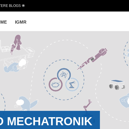
TERE BLOGS
OME
IGMR
D MECHATRONIK