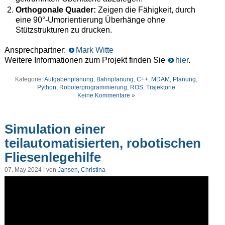
Orthogonale Quader:
Zeigen die Fähigkeit, durch
eine 90°-Umorientierung Überhänge ohne
Stützstrukturen zu drucken.
Ansprechpartner:
Mark Witte
Weitere Informationen zum Projekt finden Sie
hier
.
Kategorie:
Aufgabenplanung
,
Bahnplanung
,
C++
,
MDAM
,
Planung
,
Python
,
Roboterprogrammierung
,
ROS
,
Trajektorie
Keine Kommentare »
Simulation einer
teilautomatisierten, robotischen
Fliesenlegehilfe
07. May 2024 | von
Jansen, Christina