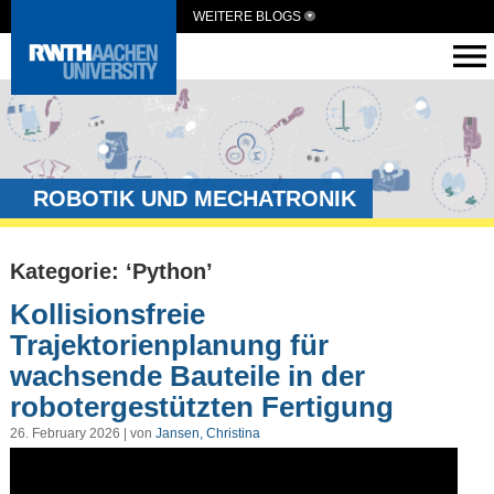
WEITERE BLOGS
ROBOTIK UND MECHATRONIK
Kategorie: ‘Python’
Kollisionsfreie
Trajektorienplanung für
wachsende Bauteile in der
robotergestützten Fertigung
26. February 2026 | von
Jansen, Christina