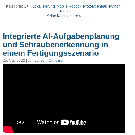
Kategorie:
C++
,
Lokalisierung
,
Mobile Robotik
,
Prototypenbau
,
Python
,
ROS
Keine Kommentare »
Integrierte AI-Aufgabenplanung
und Schraubenerkennung in
einem Fertigungsszenario
25. May 2022 | von
Jansen, Christina