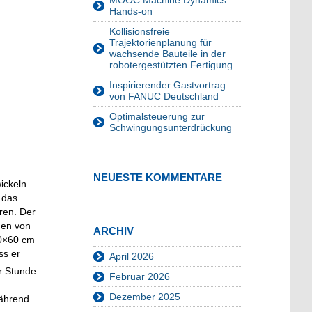
MOOC Machine Dynamics
Hands-on
Kollisionsfreie
Trajektorienplanung für
wachsende Bauteile in der
robotergestützten Fertigung
Inspirierender Gastvortrag
von FANUC Deutschland
Optimalsteuerung zur
Schwingungsunterdrückung
NEUESTE KOMMENTARE
ickeln.
 das
ren. Der
gen von
ARCHIV
30×60 cm
ss er
April 2026
r Stunde
Februar 2026
Dezember 2025
Während