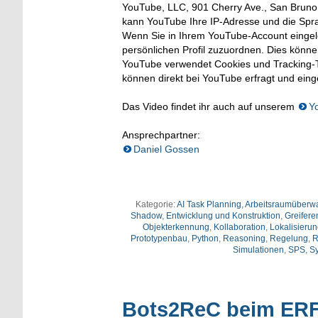
YouTube, LLC, 901 Cherry Ave., San Bruno, 
kann YouTube Ihre IP-Adresse und die Spr
Wenn Sie in Ihrem YouTube-Account eingelo
persönlichen Profil zuzuordnen. Dies könn
YouTube verwendet Cookies und Tracking-T
können direkt bei YouTube erfragt und ein
Das Video findet ihr auch auf unserem
Y
Ansprechpartner:
Daniel Gossen
Kategorie:
AI Task Planning
,
Arbeitsraumüberw
Shadow
,
Entwicklung und Konstruktion
,
Greifere
Objekterkennung
,
Kollaboration
,
Lokalisierun
Prototypenbau
,
Python
,
Reasoning
,
Regelung
,
R
Simulationen
,
SPS
,
S
Bots2ReC beim ER