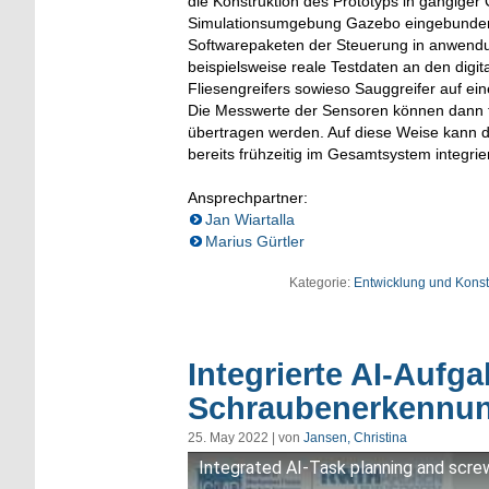
die Konstruktion des Prototyps in gängiger C
Simulationsumgebung Gazebo eingebunden. D
Softwarepaketen der Steuerung in anwend
beispielsweise reale Testdaten an den digi
Fliesengreifers sowieso Sauggreifer auf ei
Die Messwerte der Sensoren können dann tro
übertragen werden. Auf diese Weise kann d
bereits frühzeitig im Gesamtsystem integrie
Ansprechpartner:
Jan Wiartalla
Marius Gürtler
Kategorie:
Entwicklung und Konst
Integrierte AI-Auf
Schraubenerkennung
25. May 2022 | von
Jansen, Christina
Integrated AI-Task planning and screw