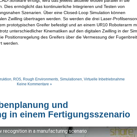
AD-Software erfolgt, wird das jeweils aktuelle Modell parallel in die
ies ermöglicht das kontinuierliche Integrieren und Testen von
ungsnahen Szenarien. Über eine Closed-Loop Simulation können
talen Zwilling übertragen werden. So werden die drei Laser-Profilsenso
nem prototypischen Greifer befestigt und an einem UR10 Roboterarm mo
tz unterschiedlicher Kinematiken auf den digitalen Zwilling in der Sim
ie Positionsregelung des Greifers über die Vermessung der Fugenbrei
rt werden.
ruktion
,
ROS
,
Rough Environments
,
Simulationen
,
Virtuelle Inbetriebnahme
Keine Kommentare »
gabenplanung und
 in einem Fertigungsszenario
 recognition in a manufacturing scenario