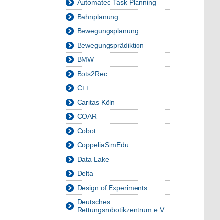
Automated Task Planning
Bahnplanung
Bewegungsplanung
Bewegungsprädiktion
BMW
Bots2Rec
C++
Caritas Köln
COAR
Cobot
CoppeliaSimEdu
Data Lake
Delta
Design of Experiments
Deutsches
Rettungsrobotikzentrum e.V