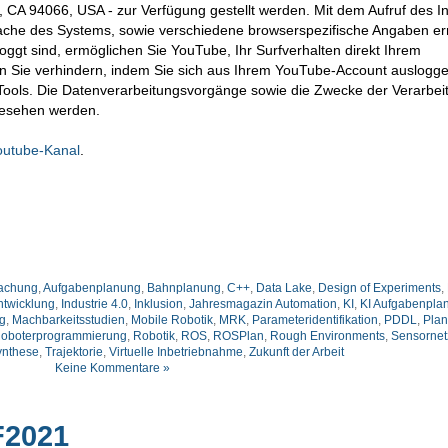
CA 94066, USA - zur Verfügung gestellt werden. Mit dem Aufruf des In
ache des Systems, sowie verschiedene browserspezifische Angaben erm
ggt sind, ermöglichen Sie YouTube, Ihr Surfverhalten direkt Ihrem
en Sie verhindern, indem Sie sich aus Ihrem YouTube-Account auslogge
ools. Die Datenverarbeitungsvorgänge sowie die Zwecke der Verarbei
gesehen werden.
outube-Kanal
.
achung
,
Aufgabenplanung
,
Bahnplanung
,
C++
,
Data Lake
,
Design of Experiments
,
ntwicklung
,
Industrie 4.0
,
Inklusion
,
Jahresmagazin Automation
,
KI
,
KI Aufgabenpla
g
,
Machbarkeitsstudien
,
Mobile Robotik
,
MRK
,
Parameteridentifikation
,
PDDL
,
Pla
oboterprogrammierung
,
Robotik
,
ROS
,
ROSPlan
,
Rough Environments
,
Sensornet
ynthese
,
Trajektorie
,
Virtuelle Inbetriebnahme
,
Zukunft der Arbeit
Keine Kommentare »
F2021