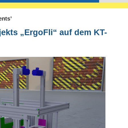
ents’
jekts „ErgoFli“ auf dem KT-