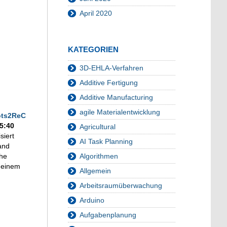
April 2020
KATEGORIEN
3D-EHLA-Verfahren
Additive Fertigung
Additive Manufacturing
agile Materialentwicklung
ts2ReC
15:40
Agricultural
siert
AI Task Planning
hand
Algorithmen
che
 einem
Allgemein
Arbeitsraumüberwachung
Arduino
Aufgabenplanung