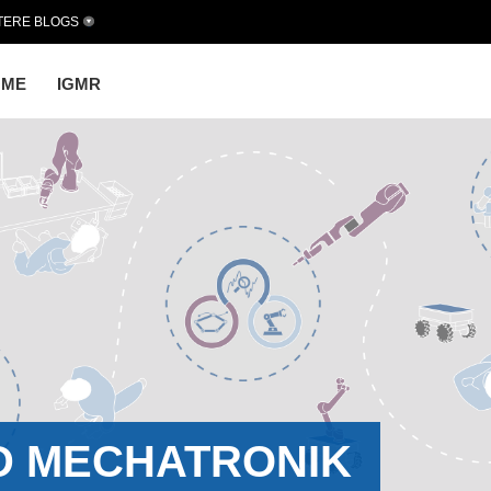
TERE BLOGS
OME
IGMR
D MECHATRONIK