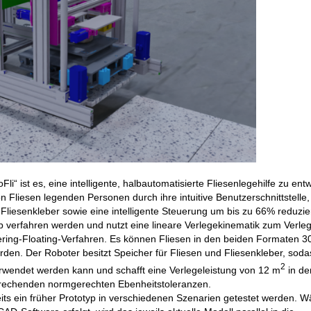
i“ ist es, eine intelligente, halbautomatisierte Fliesenlegehilfe zu entw
 Fliesen legenden Personen durch ihre intuitive Benutzerschnittstelle,
liesenkleber sowie eine intelligente Steuerung um bis zu 66% reduzie
eb verfahren werden und nutzt eine lineare Verlegekinematik zum Verle
ering-Floating-Verfahren. Es können Fliesen in den beiden Formaten 
en. Der Roboter besitzt Speicher für Fliesen und Fliesenkleber, soda
2
rwendet werden kann und schafft eine Verlegeleistung von 12 m
in de
sprechenden normgerechten Ebenheitstoleranzen.
ereits ein früher Prototyp in verschiedenen Szenarien getestet werden. 