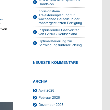
MOOC Machine Dynamics
Hands-on
Kollisionsfreie
Trajektorienplanung für
wachsende Bauteile in der
s-
robotergestützten Fertigung
r
t von
Inspirierender Gastvortrag
von FANUC Deutschland
Optimalsteuerung zur
Schwingungsunterdrückung
NEUESTE KOMMENTARE
ARCHIV
April 2026
Februar 2026
Dezember 2025