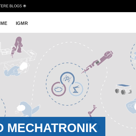
TERE BLOGS
OME
IGMR
D MECHATRONIK