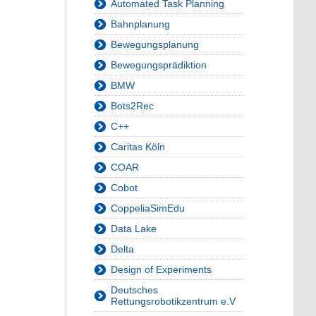
Automated Task Planning
Bahnplanung
Bewegungsplanung
Bewegungsprädiktion
BMW
Bots2Rec
C++
Caritas Köln
COAR
Cobot
CoppeliaSimEdu
Data Lake
Delta
Design of Experiments
Deutsches
Rettungsrobotikzentrum e.V