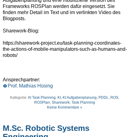
Aufgabenplanung und eine modifizierte Version des
Frameworks ROSPlan werden dafür eingesetzt. Sie
finden mehr Detail im Text und im verlinkten Video des
Blogposts.
Sharework-Blog:
https://sharework-project.eu/task-planning-coordinates-
the-actions-of-mobile-manipulators-such-as-humans-and-
robots/
Ansprechpartner:
Prof. Mathias Hüsing
Kategorie:
AI Task Planning
,
KI
,
KI Aufgabenplanung
,
PDDL
,
ROS
,
ROSPlan
,
Sharework
,
Task Planning
Keine Kommentare »
M.Sc. Robotic Systems
Engineering