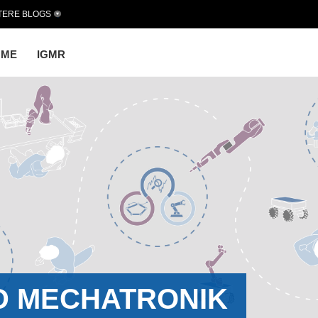
TERE BLOGS
OME
IGMR
D MECHATRONIK