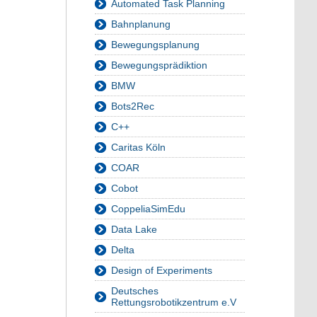
Automated Task Planning
Bahnplanung
Bewegungsplanung
Bewegungsprädiktion
BMW
Bots2Rec
C++
Caritas Köln
COAR
Cobot
CoppeliaSimEdu
Data Lake
Delta
Design of Experiments
Deutsches
Rettungsrobotikzentrum e.V