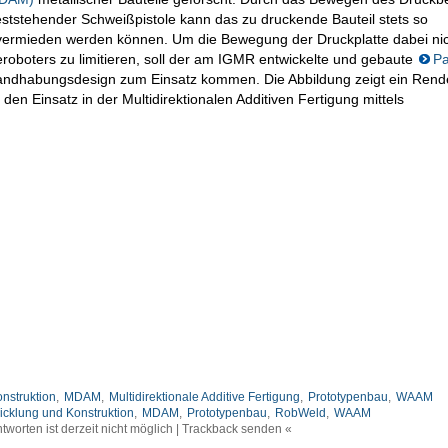
 feststehender Schweißpistole kann das zu druckende Bauteil stets so
 vermieden werden können. Um die Bewegung der Druckplatte dabei ni
ieroboters zu limitieren, soll der am IGMR entwickelte und gebaute
Pa
Handhabungsdesign zum Einsatz kommen. Die Abbildung zeigt ein Rend
 den Einsatz in der Multidirektionalen Additiven Fertigung mittels
nstruktion
,
MDAM
,
Multidirektionale Additive Fertigung
,
Prototypenbau
,
WAAM
icklung und Konstruktion
,
MDAM
,
Prototypenbau
,
RobWeld
,
WAAM
tworten ist derzeit nicht möglich | Trackback senden «