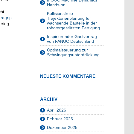
MOOC Machine Dynamics
Hands-on
cht
Kollisionsfreie
ragrip
Trajektorienplanung für
wachsende Bauteile in der
ering
robotergestützten Fertigung
Inspirierender Gastvortrag
von FANUC Deutschland
Optimalsteuerung zur
Schwingungsunterdrückung
NEUESTE KOMMENTARE
ARCHIV
April 2026
Februar 2026
Dezember 2025