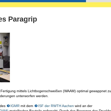
s Paragrip
n Fertigung mittels Lichtbogenschweißen (WAAM) optimal gewappnet zu
Änderungen unterworfen werden.
 des
IGMR
mit dem
ISF der RWTH Aachen
wird an der
(MDAM)
metallischer Bauteile geforscht. Durch das Bewegen des Druckb