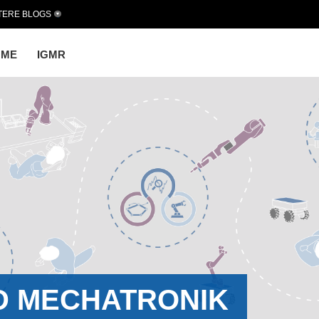
TERE BLOGS
OME
IGMR
D MECHATRONIK