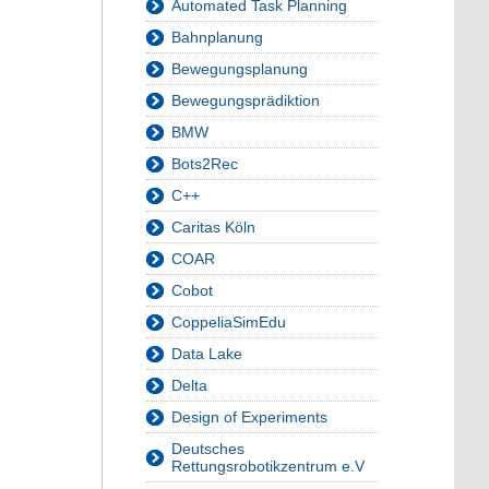
Automated Task Planning
Bahnplanung
Bewegungsplanung
Bewegungsprädiktion
BMW
Bots2Rec
C++
Caritas Köln
COAR
Cobot
CoppeliaSimEdu
Data Lake
Delta
Design of Experiments
Deutsches
Rettungsrobotikzentrum e.V