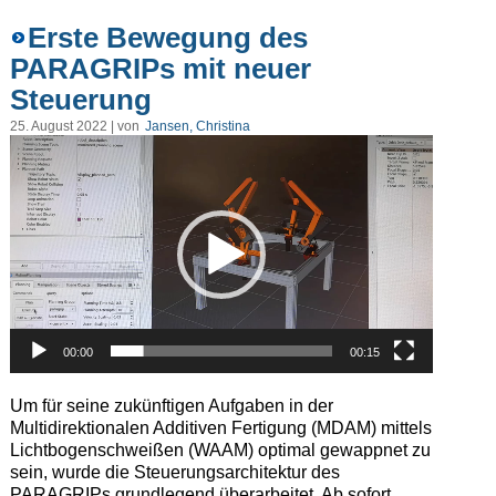
Erste Bewegung des
PARAGRIPs mit neuer
Steuerung
25. August 2022 | von
Jansen, Christina
Video-
Player
00:00
00:15
Um für seine zukünftigen Aufgaben in der
Multidirektionalen Additiven Fertigung (MDAM) mittels
Lichtbogenschweißen (WAAM) optimal gewappnet zu
sein, wurde die Steuerungsarchitektur des
PARAGRIPs grundlegend überarbeitet. Ab sofort