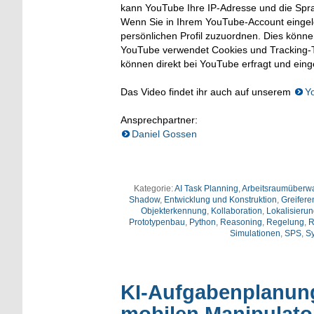
kann YouTube Ihre IP-Adresse und die Spr
Wenn Sie in Ihrem YouTube-Account eingelo
persönlichen Profil zuzuordnen. Dies könn
YouTube verwendet Cookies und Tracking-T
können direkt bei YouTube erfragt und ein
Das Video findet ihr auch auf unserem
Y
Ansprechpartner:
Daniel Gossen
Kategorie:
AI Task Planning
,
Arbeitsraumüberw
Shadow
,
Entwicklung und Konstruktion
,
Greifere
Objekterkennung
,
Kollaboration
,
Lokalisierun
Prototypenbau
,
Python
,
Reasoning
,
Regelung
,
R
Simulationen
,
SPS
,
S
KI-Aufgabenplanung