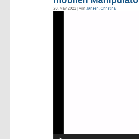
mobilen Manipulato
20. May 2022 | von
Jansen, Christina
Video-
Player