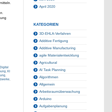
itteln.
April 2020
n.
tung
KATEGORIEN
3D-EHLA-Verfahren
Additive Fertigung
Additive Manufacturing
agile Materialentwicklung
Agricultural
Digital
AI Task Planning
nung
,
KI
nung
,
Algorithmen
zwerke
,
Allgemein
Arbeitsraumüberwachung
Arduino
Aufgabenplanung