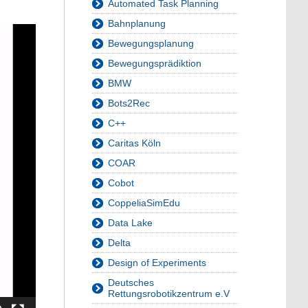
Automated Task Planning
Bahnplanung
Bewegungsplanung
Bewegungsprädiktion
BMW
Bots2Rec
C++
Caritas Köln
COAR
Cobot
CoppeliaSimEdu
Data Lake
Delta
Design of Experiments
Deutsches
Rettungsrobotikzentrum e.V