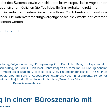
ache des Systems, sowie verschiedene browserspezifische Angaben erm
ggt sind, ermöglichen Sie YouTube, Ihr Surfverhalten direkt Ihrem
en Sie verhindern, indem Sie sich aus Ihrem YouTube-Account auslogge
ools. Die Datenverarbeitungsvorgänge sowie die Zwecke der Verarbei
gesehen werden.
outube-Kanal
.
achung
,
Aufgabenplanung
,
Bahnplanung
,
C++
,
Data Lake
,
Design of Experiments
,
ntwicklung
,
Industrie 4.0
,
Inklusion
,
Jahresmagazin Automation
,
KI
,
KI Aufgabenpla
g
,
Machbarkeitsstudien
,
Mobile Robotik
,
MRK
,
Parameteridentifikation
,
PDDL
,
Pla
oboterprogrammierung
,
Robotik
,
ROS
,
ROSPlan
,
Rough Environments
,
Sensornet
ynthese
,
Trajektorie
,
Virtuelle Inbetriebnahme
,
Zukunft der Arbeit
Keine Kommentare »
 in einem Büroszenario mit