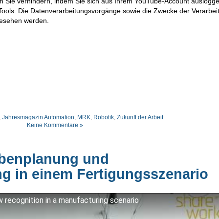
en Sie verhindern, indem Sie sich aus Ihrem YouTube-Account auslogge
ools. Die Datenverarbeitungsvorgänge sowie die Zwecke der Verarbei
gesehen werden.
,
Jahresmagazin Automation
,
MRK
,
Robotik
,
Zukunft der Arbeit
Keine Kommentare »
gabenplanung und
 in einem Fertigungsszenario
 recognition in a manufacturing scenario