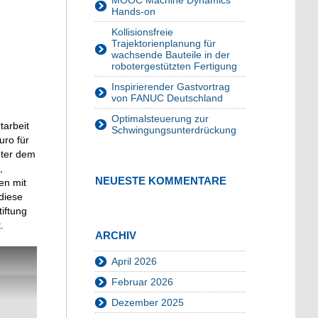
MOOC Machine Dynamics
Hands-on
Kollisionsfreie
Trajektorienplanung für
wachsende Bauteile in der
robotergestützten Fertigung
Inspirierender Gastvortrag
von FANUC Deutschland
Optimalsteuerung zur
tarbeit
Schwingungsunterdrückung
uro für
nter dem
,
NEUESTE KOMMENTARE
en mit
diese
iftung
.
ARCHIV
April 2026
Februar 2026
Dezember 2025