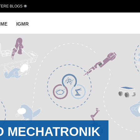
TERE BLOGS
OME
IGMR
D MECHATRONIK