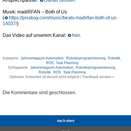
Ansprechpartner:
Daniel Gossen
Musik: madiRFAN – Both of Us
(
https://pixabay.com/music/beats-madirfan-both-of-us-
14037/
)
Das Video auf unserem Kanal:
hier
.
Kategorie:
Jahresmagazin Automation
,
Roboterprogrammierung
,
Robotik
,
ROS
,
Task Planning
Schlagworte:
Jahresmagazin Automation
,
Roboterprogrammierung
,
Robotik
,
ROS
,
Task Planning
Optionen: Antworten ist derzeit nicht möglich | Trackback senden «
Die Kommentare sind geschlossen.
nach oben