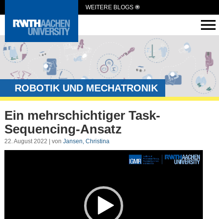
WEITERE BLOGS
ROBOTIK UND MECHATRONIK
Ein mehrschichtiger Task-
Sequencing-Ansatz
22. August 2022 | von
Jansen, Christina
Video-
Player