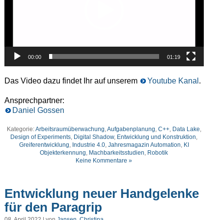
00:00
01:19
Das Video dazu findet Ihr auf unserem
Youtube Kanal
.
Ansprechpartner:
Daniel Gossen
Kategorie:
Arbeitsraumüberwachung
,
Aufgabenplanung
,
C++
,
Data Lake
,
Design of Experiments
,
Digital Shadow
,
Entwicklung und Konstruktion
,
Greiferentwicklung
,
Industrie 4.0
,
Jahresmagazin Automation
,
KI
Objekterkennung
,
Machbarkeitsstudien
,
Robotik
Keine Kommentare »
Entwicklung neuer Handgelenke
für den Paragrip
08. April 2022 | von
Jansen, Christina