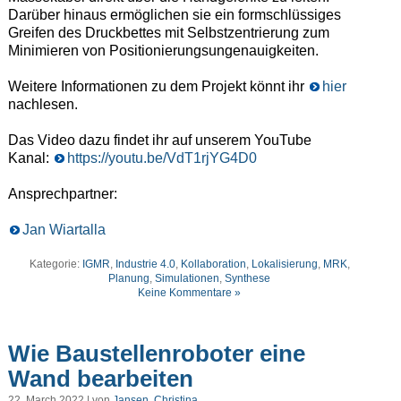
Darüber hinaus ermöglichen sie ein formschlüssiges
Greifen des Druckbettes mit Selbstzentrierung zum
Minimieren von Positionierungsungenauigkeiten.
Weitere Informationen zu dem Projekt könnt ihr
hier
nachlesen.
Das Video dazu findet ihr auf unserem YouTube
Kanal:
https://youtu.be/VdT1rjYG4D0
Ansprechpartner:
Jan Wiartalla
Kategorie:
IGMR
,
Industrie 4.0
,
Kollaboration
,
Lokalisierung
,
MRK
,
Planung
,
Simulationen
,
Synthese
Keine Kommentare »
Wie Baustellenroboter eine
Wand bearbeiten
22. March 2022 | von
Jansen, Christina