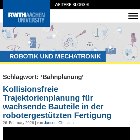
WEITERE BLOGS
ROBOTIK UND MECHATRONIK
Schlagwort: ‘Bahnplanung’
Kollisionsfreie
Trajektorienplanung für
wachsende Bauteile in der
robotergestützten Fertigung
26. February 2026 | von
Jansen, Christina