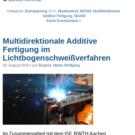
Kategorie:
Bahnplanung
,
C++
,
Masterarbeit
,
MDAM
,
Multidirektionale
Additive Fertigung
,
WAAM
Keine Kommentare »
Multidirektionale Additive
Fertigung im
Lichtbogenschweißverfahren
06. August 2020 | von
Ruland, Stefan Wolfgang
Im Zusammenarbeit mit dem ISF, RWTH Aachen