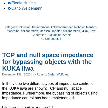
Elodie Hüsing
Carlo Weidemann
Kategorie:
Inklusion
,
Kollaboration
,
kollaborierenden Roboter
,
Mensch-
Maschine-Kollaboration
,
Mensch-Roboter-Kollaboration
,
MRK
,
Next
Generation
,
Zukunft der Arbeit
No Comments »
TCP and null space impedance
for bypassing objects with the
KUKA iiwa
December 15th, 2020 | by
Ruland, Stefan Wolfgang
In the video two different types of impedance control of
the KUKA iiwa are shown: TCP and null space
impedance. Furthermore, the bypassing of objects using
impedance control has been implemented.
https://youtu.be/VHrV-nh5oTU