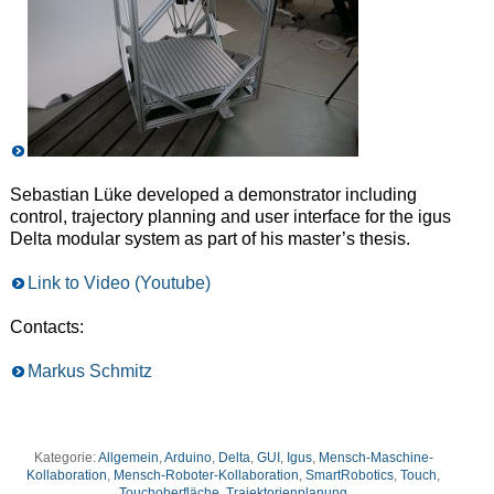
Sebastian Lüke developed a demonstrator including
control, trajectory planning and user interface for the igus
Delta modular system as part of his master’s thesis.
Link to Video (Youtube)
Contacts:
Markus Schmitz
Kategorie:
Allgemein
,
Arduino
,
Delta
,
GUI
,
Igus
,
Mensch-Maschine-
Kollaboration
,
Mensch-Roboter-Kollaboration
,
SmartRobotics
,
Touch
,
Touchoberfläche
,
Trajektorienplanung