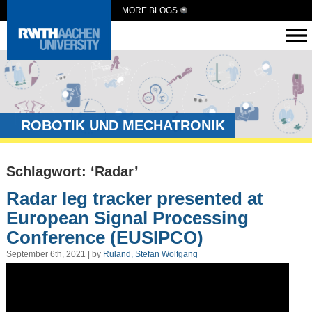
MORE BLOGS
ROBOTIK UND MECHATRONIK
Schlagwort: ‘Radar’
Radar leg tracker presented at
European Signal Processing
Conference (EUSIPCO)
September 6th, 2021 | by
Ruland, Stefan Wolfgang