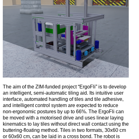
T
he aim of the ZIM-funded
project
“ErgoFli” is to develop
an intelligent,
semi-automatic
tiling aid.
I
ts
intuitive user
interface, automated handling of tiles and tile adhesive
,
and intelligent control system
are expected to reduce
non-ergonomic postures by up to 66%.
T
he ErgoFli can
be moved with a motorised drive and uses linear laying
kinematics to lay tiles without direct wall contact using the
buttering-floating method.
T
iles
in
two
formats
,
30
x
60
cm
or
60
x
60
cm
,
can
be
laid
in
a
cross
bond
.
T
he robot
is