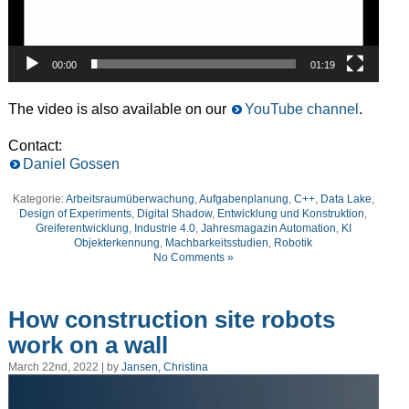
00:00
01:19
T
he video is
also
available
on our
YouTube channel
.
Contact:
Daniel Gossen
Kategorie:
Arbeitsraumüberwachung
,
Aufgabenplanung
,
C++
,
Data Lake
,
Design of Experiments
,
Digital Shadow
,
Entwicklung und Konstruktion
,
Greiferentwicklung
,
Industrie 4.0
,
Jahresmagazin Automation
,
KI
Objekterkennung
,
Machbarkeitsstudien
,
Robotik
No Comments »
How construction site robots
work on a wall
March 22nd, 2022 | by
Jansen, Christina
Video
Player