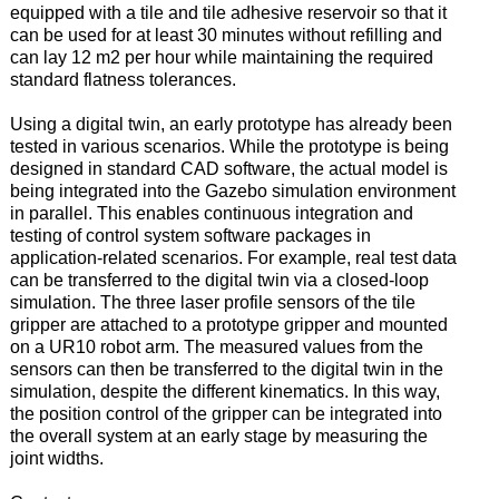
equipped with a tile
and tile adhesive
reservoir
so that it
can be used for at least 30 minutes without refilling and
can lay 12 m2 per hour while
maintaining
the
required
standard flatness
tolerances.
U
sing
a digital twin, an early prototype
has
already
been
tested in various scenarios.
W
hile the prototype is
being
designed in standard CAD software, the
actual
model is
being
integrated into the Gazebo simulation environment
in parallel.
T
his enables continuous integration and
testing of control system software packages in
application-related scenarios.
F
or example, real test data
can be transferred to the digital twin via a closed-loop
simulation.
T
he three laser profile sensors of the tile
gripper are attached to a prototype gripper and mounted
on a UR10 robot arm.
T
he measured values from the
sensors can then be transferred to the digital twin in the
simulation
,
despite the different kinematics.
I
n this way,
the position control of the gripper can be integrated into
the overall system at an early stage by measuring the
joint widths.