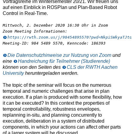
Vortragsreihe im Wintersemester 20/21. Wir freuen uns
auf einen Einblick in ROSPlan und Plan-Based Robot
Control in Real-Time.
https://rwth.zoom.us/j/98454895570?pwd=NkpiSWkyaTJtd
Meeting-ID: 984 5489 5570, Kenncode: 186393
Die Datenschutzhinweise zur Nutzung von Zoom
und
eine
Handreichung für Teilnehmer (Studierende)
können von den Seiten des
CLS der RWTH Aachen
University
heruntergeladen werden.
The topic of the seminar will focus on the numerous
temporal and numeric challenges that arise in plan
execution. If a plan is produced with some flexibility, how
it can be executed? In this context the properties of
temporal controllability, robustness envelopes,
replanning in-situ, and planning concurrently to
execution, deliberation in a system of distributed
components, in which your actions can affect other parts
of a larger system will be discussed.