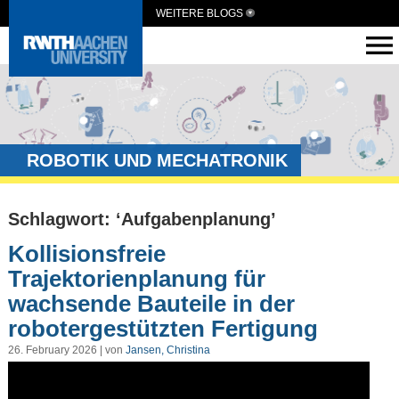
WEITERE BLOGS
ROBOTIK UND MECHATRONIK
Schlagwort: ‘Aufgabenplanung’
Kollisionsfreie
Trajektorienplanung für
wachsende Bauteile in der
robotergestützten Fertigung
26. February 2026 | von
Jansen, Christina