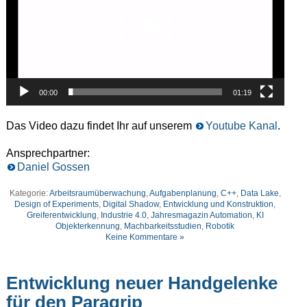
00:00
01:19
Das Video dazu findet Ihr auf unserem
Youtube Kanal
.
Ansprechpartner:
Daniel Gossen
Kategorie:
Arbeitsraumüberwachung
,
Aufgabenplanung
,
C++
,
Data Lake
,
Design of Experiments
,
Digital Shadow
,
Entwicklung und Konstruktion
,
Greiferentwicklung
,
Industrie 4.0
,
Jahresmagazin Automation
,
KI
Objekterkennung
,
Machbarkeitsstudien
,
Robotik
Keine Kommentare »
Entwicklung neuer Handgelenke
für den Paragrip