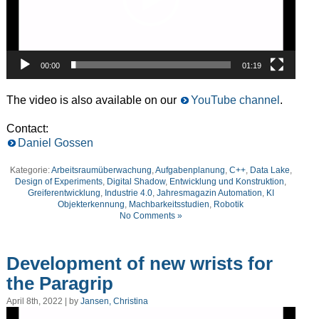
00:00
01:19
T
he video is
also
available
on our
YouTube channel
.
Contact:
Daniel Gossen
Kategorie:
Arbeitsraumüberwachung
,
Aufgabenplanung
,
C++
,
Data Lake
,
Design of Experiments
,
Digital Shadow
,
Entwicklung und Konstruktion
,
Greiferentwicklung
,
Industrie 4.0
,
Jahresmagazin Automation
,
KI
Objekterkennung
,
Machbarkeitsstudien
,
Robotik
No Comments »
Development of new wrists for
the Paragrip
April 8th, 2022 | by
Jansen, Christina
Video