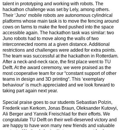
talent in prototyping and working with robots.
T
he
hackathon
challenge
was set by Lely, among others.
T
heir
‘
Juno
‘
mobile
robots
are
autonomous
cylindrical
platforms
whose
main
task
is
to
move
the
fencing
around
cows
on
farms
to
make
the
feed
pushed
into
the
space
accessible
again
.
T
he
hackathon
task
was
similar
:
two
Juno
robots
had
to
move
along
the
walls
of
two
interconnected
rooms
at
a
given
distance
.
A
dditional
restrictions
and
challenges
were
added
for
extra
points
.
T
he
team
was
successful
at
the
hackathon
in
Rotterdam
.
A
fter
a
neck-and-neck
race
,
the
first
place
went
to
TU
Delft
.
A
t
the
award
ceremony
,
we
were
praised
as
the
most
cooperative
team
for
our
“
constant
support
of
other
teams
in
design
and
3
D
printing
“
.
T
his
‘
exemplary
behaviour
‘
is
much
appreciated and we look forward to
taking part
again next year.
S
pecial praise goes to our students
Sebastian Polzin,
Frederik van Kerkom, Jonas Braun, Oleksander Kutovyi,
Ali Berger
and
Yannik Freischlad
for their efforts
.
W
e
congratulate
TU Delft
on their well-deserved victory and
are happy to have won many new friends and valuable