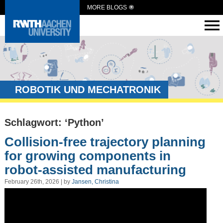
MORE BLOGS
ROBOTIK UND MECHATRONIK
Schlagwort: ‘Python’
Collision-free trajectory planning
for growing components in
robot-assisted manufacturing
February 26th, 2026 | by
Jansen, Christina