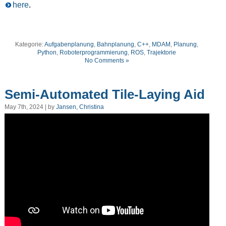
here
.
Kategorie:
Aufgabenplanung
,
Bahnplanung
,
C++
,
MDAM
,
Planung
,
Python
,
Roboterprogrammierung
,
ROS
,
Trajektorie
No Comments »
Semi-Automated Tile-Laying Aid
May 7th, 2024 | by
Jansen, Christina