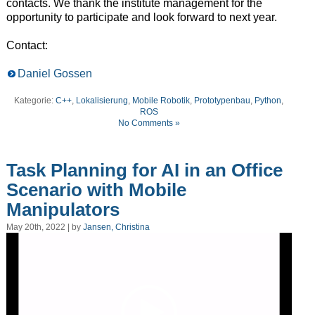
contacts
.
W
e thank the institute management for the
opportunity to participate and look forward to next year
.
Contact:
Daniel Gossen
Kategorie:
C++
,
Lokalisierung
,
Mobile Robotik
,
Prototypenbau
,
Python
,
ROS
No Comments »
Task Planning for AI in an Office
Scenario with Mobile
Manipulators
May 20th, 2022 | by
Jansen, Christina
Video
Player