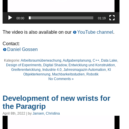
00:00
01:19
T
he video is
also
available
on our
YouTube channel
.
Contact:
Daniel Gossen
Kategorie:
Arbeitsraumüberwachung
,
Aufgabenplanung
,
C++
,
Data Lake
,
Design of Experiments
,
Digital Shadow
,
Entwicklung und Konstruktion
,
Greiferentwicklung
,
Industrie 4.0
,
Jahresmagazin Automation
,
KI
Objekterkennung
,
Machbarkeitsstudien
,
Robotik
No Comments »
Development of new wrists for
the Paragrip
April 8th, 2022 | by
Jansen, Christina
Video
Player