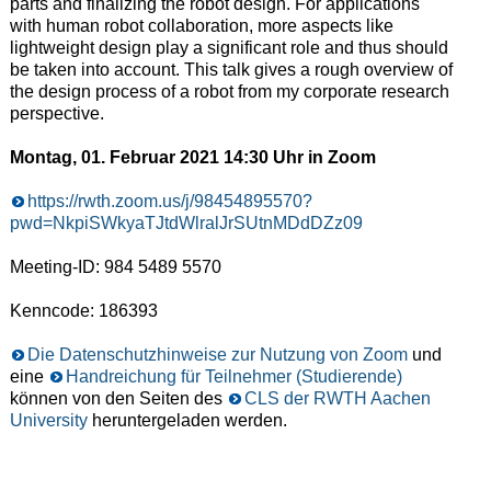
parts and finalizing the robot design. For applications
with human robot collaboration, more aspects like
lightweight design play a significant role and thus should
be taken into account. This talk gives a rough overview of
the design process of a robot from my corporate research
perspective.
Montag, 01. Februar 2021 14:30 Uhr in Zoom
https://rwth.zoom.us/j/98454895570?
pwd=NkpiSWkyaTJtdWlralJrSUtnMDdDZz09
Meeting-ID: 984 5489 5570
Kenncode: 186393
Die Datenschutzhinweise zur Nutzung von Zoom
und
eine
Handreichung für Teilnehmer (Studierende)
können von den Seiten des
CLS der RWTH Aachen
University
heruntergeladen werden.