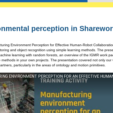
nmental perception in Sharewor
turing
Environment Perception
for
Effective Human-Robot Collaboration
oring and object recognition
using
simple learning methods.
T
he prese
machine learning with random forests,
an overview of
the IGMR work pa
e
methods in your own projects.
T
he presentation covered not only
our 
artners,
particularly
in the
areas
of ontology and motion primitives
.
URING ENVIRONMENT PERCEPTION FOR AN EFFECTIVE HUMA