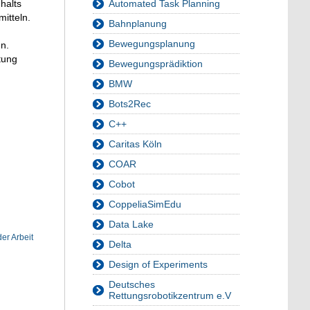
halts
Automated Task Planning
itteln.
Bahnplanung
Bewegungsplanung
n.
tung
Bewegungsprädiktion
BMW
Bots2Rec
C++
Caritas Köln
COAR
Cobot
CoppeliaSimEdu
Data Lake
er Arbeit
Delta
Design of Experiments
Deutsches
Rettungsrobotikzentrum e.V