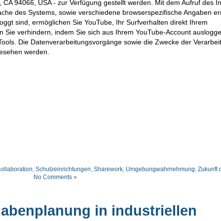
CA 94066, USA - zur Verfügung gestellt werden. Mit dem Aufruf des In
ache des Systems, sowie verschiedene browserspezifische Angaben erm
ggt sind, ermöglichen Sie YouTube, Ihr Surfverhalten direkt Ihrem
en Sie verhindern, indem Sie sich aus Ihrem YouTube-Account auslogge
ools. Die Datenverarbeitungsvorgänge sowie die Zwecke der Verarbei
gesehen werden.
llaboration
,
Schutzeinrichtungen
,
Sharework
,
Umgebungwahrnehmung
,
Zukunft d
No Comments »
abenplanung in industriellen