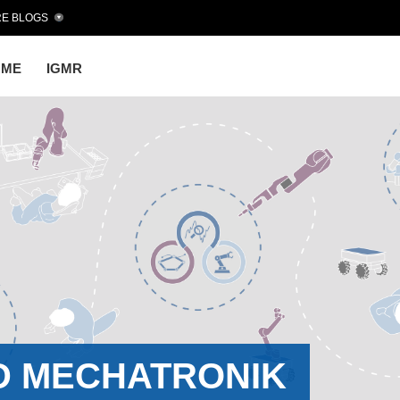
E BLOGS
OME
IGMR
D MECHATRONIK