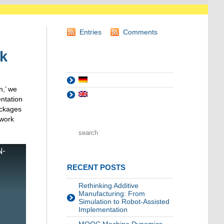
Entries
Comments
k
,’
we
ntation
ckages
work
N-
RECENT POSTS
Rethinking Additive
Manufacturing: From
Simulation to Robot-Assisted
Implementation