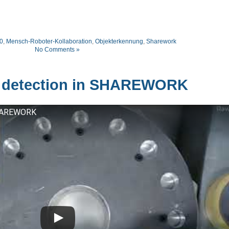
.0
,
Mensch-Roboter-Kollaboration
,
Objekterkennung
,
Sharework
No Comments »
 detection in SHAREWORK
SHAREWORK