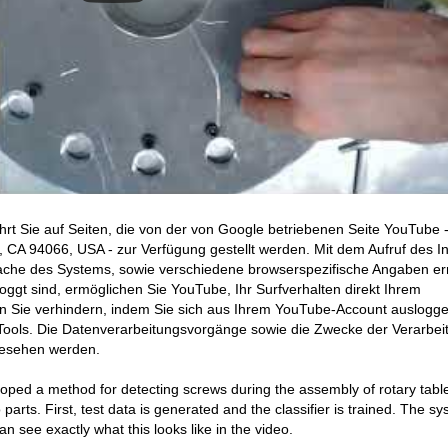
hrt Sie auf Seiten, die von der von Google betriebenen Seite YouTube 
CA 94066, USA - zur Verfügung gestellt werden. Mit dem Aufruf des In
ache des Systems, sowie verschiedene browserspezifische Angaben erm
ggt sind, ermöglichen Sie YouTube, Ihr Surfverhalten direkt Ihrem
en Sie verhindern, indem Sie sich aus Ihrem YouTube-Account auslogge
ools. Die Datenverarbeitungsvorgänge sowie die Zwecke der Verarbei
gesehen werden.
loped
a
method
for
detecting
screws
during
the
assembly
of
rotary
tabl
 parts.
First
, test data is generated and the classifier is trained.
The sy
an see exactly what this looks like in the video.