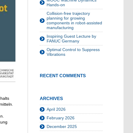
MOOC Machine Dynamics
Hands-on
Collision-free trajectory
planning for growing
components in robot-assisted
manufacturing
Inspiring Guest Lecture by
FANUC Germany
Optimal Control to Suppress
Vibrations
RECENT COMMENTS
-
ARCHIVES
halts
itteln.
April 2026
n.
February 2026
tung
December 2025