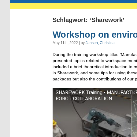
Schlagwort: ‘Sharework’
Workshop on enviro
May 11th, 2022 | by
Jansen, Christina
D
uring
the training workshop
titled ‘
Manufac
presented
topics
related to
workspace monit
included
a
brief
theoretical introduction to 
in Sharework
,
and
some
tips for using
thes
packages
but also
the contributions of
our
p
SHAREWORK Training - MANUFACT
ROBOT COLLABORATION