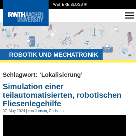
WEITERE BLOGS
ROBOTIK UND MECHATRONIK
Schlagwort: ‘Lokalisierung’
Simulation einer
teilautomatisierten, robotischen
Fliesenlegehilfe
07. May 2024 | von
Jansen, Christina