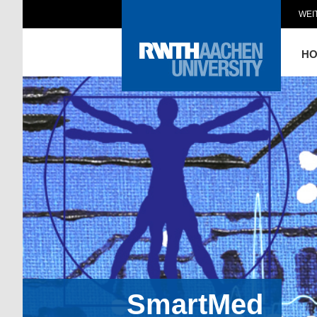
WEI
H
SmartMed