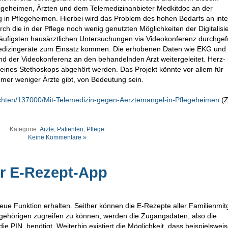
geheimen, Ärzten und dem Telemedizinanbieter Medkitdoc an der
g in Pflegeheimen. Hierbei wird das Problem des hohen Bedarfs an inte
urch die in der Pflege noch wenig genutzten Möglichkeiten der Digitalisi
ufigsten hausärztlichen Untersuchungen via Videokonferenz durchgef
 Medizingeräte zum Einsatz kommen. Die erhobenen Daten wie EKG und
nd der Videokonferenz an den behandelnden Arzt weitergeleitet. Herz-
eines Stethoskops abgehört werden. Das Projekt könnte vor allem für
er weniger Ärzte gibt, von Bedeutung sein.
richten/137000/Mit-Telemedizin-gegen-Aerztemangel-in-Pflegeheimen
(Z
Kategorie:
Ärzte
,
Patienten
,
Pflege
Keine Kommentare »
er E-Rezept-App
ue Funktion erhalten. Seither können die E-Rezepte aller Familienmitg
gehörigen zugreifen zu können, werden die Zugangsdaten, also die
e PIN, benötigt. Weiterhin existiert die Möglichkeit, dass beispielswei