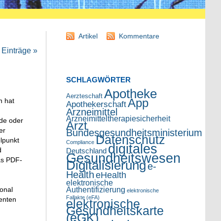
Artikel
Kommentare
Einträge »
SCHLAGWÖRTER
Apotheke
Aerzteschaft
App
n hat
Apothekerschaft
Arzneimittel
Arzneimitteltherapiesicherheit
nde oder
Arzt
er
Bundesgesundheitsministerium
Datenschutz
elpunkt
Compliance
digitales
d
Deutschland
Gesundheitswesen
as PDF-
Digitalisierung
e-
Health
eHealth
elektronische
Authentifizierung
sonal
elektronische
Fallakte (eFA)
enten
elektronische
Gesundheitskarte
(eGK)