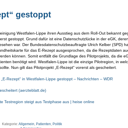
ept“ gestoppt
reinigung Westfalen-Lippe ihren Ausstieg aus dem Roll-Out bekannt g
rst gestoppt. Grund dafür ist eine Datenschutzlücke in der eGK, deren
gesehen war. Der Bundesdatenschutzbeauftragte Ulrich Kelber (SPD) ha
undheitskarte für das E-Rezept ausgesprochen, da die Rezeptdaten a
den können. Somit entfällt die Grundlage des Pilotprojekts, da die e
ienten benötigt wird. Westfalen-Lippe ist die einzige Pilotregion, in wel
llte. Nun gilt das Pilotprojekt „E-Rezept“ vorerst als gescheitert.
kt „E-Rezept“ in Westfalen-Lippe gestoppt – Nachrichten – WDR
escheitert (aerzteblatt.de)
e Testregion steigt aus Testphase aus | heise online
Kategorie:
Allgemein
,
Patienten
,
Politik