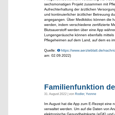
sechsmonatigen Projekt zusammen mit Pfle
Aufrechterhaltung der ärztlichen Versorgun
und kontinuierlicher ärztlicher Betreuung d
angegangen. Über Medkitdoc können die hä
werden, indem verschiedene zertifizierte
Blutsauerstoff werden über eine App währe
Lungengeräusche können ebenfalls mittels 
Pflegeheimen auf dem Land, auf dem es imm
Quelle:
https://www.aerzteblatt.de/nach
am: 02.09.2022)
Familienfunktion d
31. August 2022 | von
Rodler, Yvonne
Im August hat die App zum E-Rezept eine ne
verwaltet werden. Um auf die Daten von An
elektronische Gesundheitskarte (eGK) und di