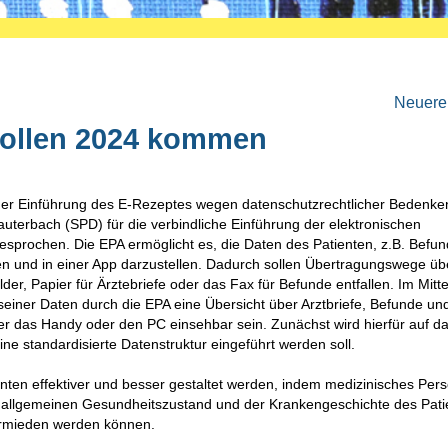
Neuere 
sollen 2024 kommen
er Einführung des E-Rezeptes wegen datenschutzrechtlicher Bedenke
uterbach (SPD) für die verbindliche Einführung der elektronischen
esprochen. Die EPA ermöglicht es, die Daten des Patienten, z.B. Befu
en und in einer App darzustellen. Dadurch sollen Übertragungswege üb
er, Papier für Ärztebriefe oder das Fax für Befunde entfallen. Im Mitt
 seiner Daten durch die EPA eine Übersicht über Arztbriefe, Befunde un
er das Handy oder den PC einsehbar sein. Zunächst wird hierfür auf d
ne standardisierte Datenstruktur eingeführt werden soll.
enten effektiver und besser gestaltet werden, indem medizinisches Per
m allgemeinen Gesundheitszustand und der Krankengeschichte des Pati
rmieden werden können.