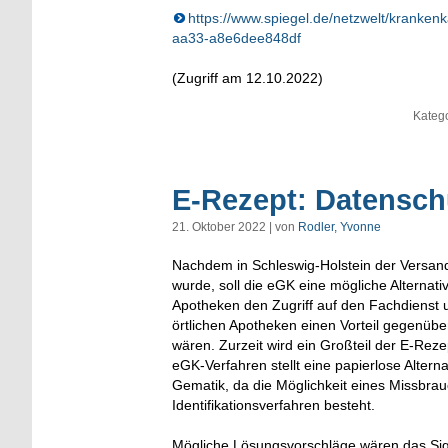
https://www.spiegel.de/netzwelt/kranke
aa33-a8e6dee848df
(Zugriff am 12.10.2022)
Katego
E-Rezept: Datensch
21. Oktober 2022 | von
Rodler, Yvonne
Nachdem in Schleswig-Holstein der Versan
wurde, soll die eGK eine mögliche Alternati
Apotheken den Zugriff auf den Fachdienst 
örtlichen Apotheken einen Vorteil gegenüb
wären. Zurzeit wird ein Großteil der E-Re
eGK-Verfahren stellt eine papierlose Alter
Gematik, da die Möglichkeit eines Missbra
Identifikationsverfahren besteht.
Mögliche Lösungsvorschläge wären das Sig