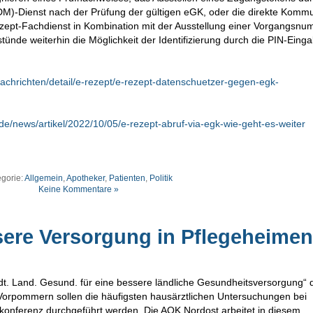
-Dienst nach der Prüfung der gültigen eGK, oder die direkte Kommu
pt-Fachdienst in Kombination mit der Ausstellung einer Vorgangsnu
stünde weiterhin die Möglichkeit der Identifizierung durch die PIN-Einga
achrichten/detail/e-rezept/e-rezept-datenschuetzer-gegen-egk-
de/news/artikel/2022/10/05/e-rezept-abruf-via-egk-wie-geht-es-weiter
egorie:
Allgemein
,
Apotheker
,
Patienten
,
Politik
Keine Kommentare »
ssere Versorgung in Pflegeheimen
Stadt. Land. Gesund. für eine bessere ländliche Gesundheitsversorgung“
orpommern sollen die häufigsten hausärztlichen Untersuchungen bei
konferenz durchgeführt werden. Die AOK Nordost arbeitet in diesem