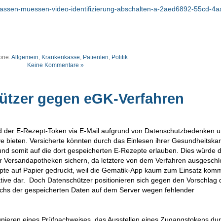
nkassen-muessen-video-identifizierung-abschalten-a-2aed6892-55cd-4a
rie:
Allgemein
,
Krankenkasse
,
Patienten
,
Politik
Keine Kommentare »
ützer gegen eGK-Verfahren
d der E-Rezept-Token via E-Mail aufgrund von Datenschutzbedenken u
ve bieten. Versicherte könnten durch das Einlesen ihrer Gesundheitska
und somit auf die dort gespeicherten E-Rezepte erlauben. Dies würde 
er Versandapotheken sichern, da letztere von dem Verfahren ausgesch
zepte auf Papier gedruckt, weil die Gematik-App kaum zum Einsatz kom
native dar. Doch Datenschützer positionieren sich gegen den Vorschlag 
uchs der gespeicherten Daten auf dem Server wegen fehlender
nieren eines Prüfnachweises, das Ausstellen eines Zugangstokens du