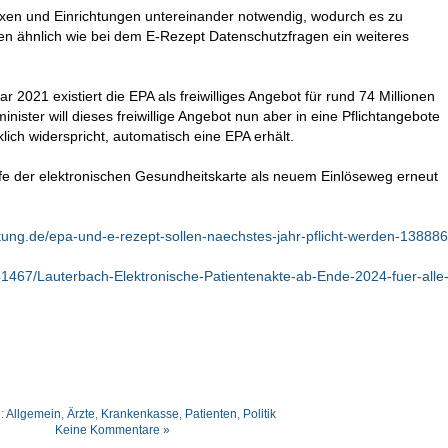
Praxen und Einrichtungen untereinander notwendig, wodurch es zu
 ähnlich wie bei dem E-Rezept Datenschutzfragen ein weiteres
ar 2021 existiert die EPA als freiwilliges Angebot für rund 74 Millionen
nister will dieses freiwillige Angebot nun aber in eine Pflichtangebote
ich widerspricht, automatisch eine EPA erhält.
lfe der elektronischen Gesundheitskarte als neuem Einlöseweg erneut
tung.de/epa-und-e-rezept-sollen-naechstes-jahr-pflicht-werden-138886
141467/Lauterbach-Elektronische-Patientenakte-ab-Ende-2024-fuer-alle
e:
Allgemein
,
Ärzte
,
Krankenkasse
,
Patienten
,
Politik
Keine Kommentare »