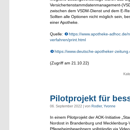
Versichertenstammdatenmanagement-(VSDM)
zwischen dem VSDM-Dienst und dem E-Reze
Sollten alle Optionen nicht möglich sein, be
einer Apotheke.
Quelle:
https://www.apotheke-adhoc.de/n
verfahren/print.html
https://www.deutsche-apotheker-zeitung.
(Zugriff am 21.10.22)
Kat
Pilotprojekt für be
06. September 2022 | von
Rodler, Yvonne
In einem Pilotprojekt der AOK-Initiative „
Nordost in Brandenburg und Mecklenburg-V
Pflegeheimbewohnern vollständig via Video