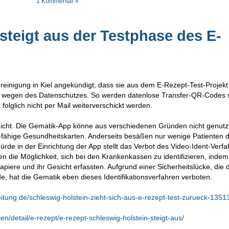
1 Kommentar »
steigt aus der Testphase des E-
reinigung in Kiel angekündigt, dass sie aus dem E-Rezept-Test-Projekt
en wegen des Datenschutzes. So werden datenlose Transfer-QR-Codes
folglich nicht per Mail weiterverschickt werden.
it nicht. Die Gematik-App könne aus verschiedenen Gründen nicht genutz
-fähige Gesundheitskarten. Anderseits besäßen nur wenige Patienten 
rde in der Einrichtung der App stellt das Verbot des Video-Ident-Verf
n die Möglichkeit, sich bei den Krankenkassen zu identifizieren, indem 
piere und ihr Gesicht erfassten. Aufgrund einer Sicherheitslücke, die 
 hat die Gematik eben dieses Identifikationsverfahren verboten.
tung.de/schleswig-holstein-zieht-sich-aus-e-rezept-test-zurueck-1351
n/detail/e-rezept/e-rezept-schleswig-holstein-steigt-aus/