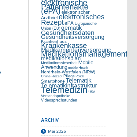
elektronische
Patientenakte
(ePA)
elektronischer
elektronisches
Arztbrief
Rezept
ePA
Europäische
gematik
Union (EU)
Gesundheitsdaten
Gesundheitsversorgung
Krankenhaus
Krankenkasse
Medikamentenversorgung
Medikationsmanagement
medikationsplan
Mobile
Medikationssicherheit
Anwendung
mobile Health
Nordrhein-Westfalen (NRW)
/
Pflege
Online-Rezept
Politik
Telematik
Smartphone
-
Telematikinfrastruktur
Telemedizin
USA
Versandapotheke
Videosprechstunden
ARCHIV
Mai 2026