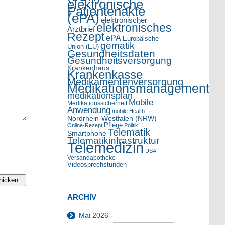
elektronische
Patientenakte
(ePA)
elektronischer
elektronisches
Arztbrief
Rezept
ePA
Europäische
gematik
Union (EU)
Gesundheitsdaten
Gesundheitsversorgung
Krankenhaus
Krankenkasse
Medikamentenversorgung
Medikationsmanagement
medikationsplan
Mobile
Medikationssicherheit
Anwendung
mobile Health
Nordrhein-Westfalen (NRW)
Pflege
Online-Rezept
Politik
Telematik
Smartphone
Telematikinfrastruktur
Telemedizin
USA
Versandapotheke
Videosprechstunden
ARCHIV
Mai 2026