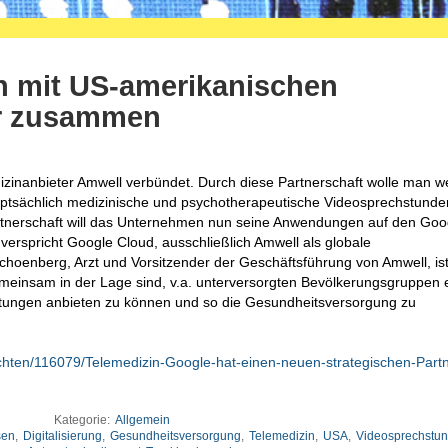
ch mit US-amerikanischen
er zusammen
zinanbieter Amwell verbündet. Durch diese Partnerschaft wolle man we
auptsächlich medizinische und psychotherapeutische Videosprechstunde
artnerschaft will das Unternehmen nun seine Anwendungen auf den Goo
erspricht Google Cloud, ausschließlich Amwell als globale
choenberg, Arzt und Vorsitzender der Geschäftsführung von Amwell, ist
einsam in der Lage sind, v.a. unterversorgten Bevölkerungsgruppen 
tungen anbieten zu können und so die Gesundheitsversorgung zu
richten/116079/Telemedizin-Google-hat-einen-neuen-strategischen-Part
Kategorie:
Allgemein
sen
,
Digitalisierung
,
Gesundheitsversorgung
,
Telemedizin
,
USA
,
Videosprechstu