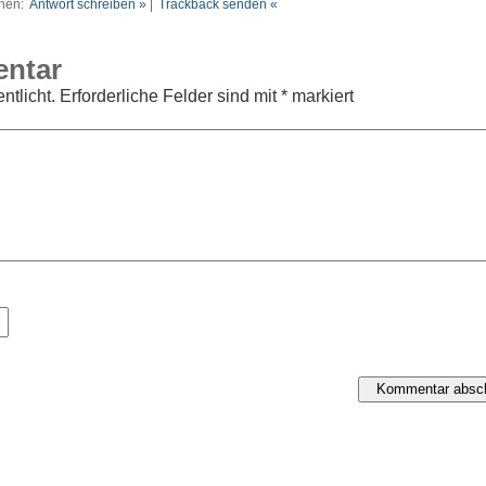
nen:
Antwort schreiben »
|
Trackback senden «
entar
ntlicht.
Erforderliche Felder sind mit
*
markiert