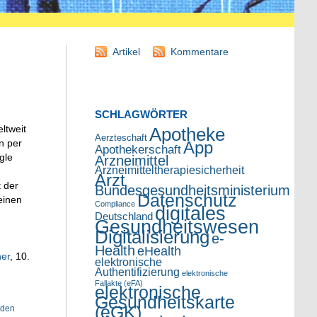
Artikel
Kommentare
SCHLAGWÖRTER
ltweit
Apotheke
Aerzteschaft
n per
App
Apothekerschaft
gle
Arzneimittel
Arzneimitteltherapiesicherheit
Arzt
 der
Bundesgesundheitsministerium
Datenschutz
einen
Compliance
digitales
Deutschland
Gesundheitswesen
Digitalisierung
e-
Health
eHealth
ner
, 10.
elektronische
Authentifizierung
elektronische
Fallakte (eFA)
elektronische
Gesundheitskarte
(eGK)
nden