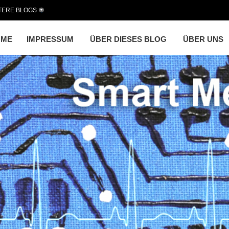
TERE BLOGS
OME
IMPRESSUM
ÜBER DIESES BLOG
ÜBER UNS