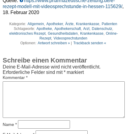
Quelle:
https://www.pharmazeutische-zeitung.de/e-
rezept-modell-mit-videosprechstunde-in-hessen-115629/
,
18. Februar 2020
Kategorie:
Allgemein
,
Apotheker
,
Ärzte
,
Krankenkasse
,
Patienten
Schlagworte:
Apotheke
,
Apothekerschaft
,
Arzt
,
Datenschutz
,
elektronisches Rezept
,
Gesundheitsdaten
,
Krankenkasse
,
Online-
Rezept
,
Videosprechstunden
Optionen:
Antwort schreiben »
|
Trackback senden «
Schreibe einen Kommentar
Deine E-Mail-Adresse wird nicht veröffentlicht.
Erforderliche Felder sind mit
*
markiert
Kommentar
*
Name
*