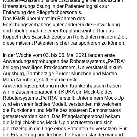
Roboter-Assistent) ist die Erschaffung einer robotischen
Unterstützungslösung in der Patientenlogistik zur
Entlastung des Pflegefachpersonals.
Das IGMR übernimmt im Rahmen des
Forschungsvorhabens unter anderem die Entwicklung
und Inbetriebnahme einer Kopplungseinheit für das
Koppeln des Basisfahrzeugs an Rollstühlen mit dem Ziel,
diese mitsamt Patienten sicher transportieren zu können.
In der Woche vom 03. bis 06. Mai 2021 fanden erste
Anwendungserprobungen des Robotersystems „PeTRA“
bei den jeweiligen Praxispartnern, Universitätsklinikum
Augsburg, Barmherzige Brüder München und Martha-
Maria Nürnberg, statt. Für die erste
Anwendungserprobung in den Krankenhäusern haben
wir in Zusammenarbeit mit KUKA ein Mock-Up des
Robotersystems „PeTRA“ erstellt. Unter einem Mock-Up
wird ein vereinfachtes Modell, verstanden mit welchem
die Funktionen und Maße des späteren Demonstrators
getestet werden kann. Das Pflegefachpersonal bekam
die Möglichkeit das Mock-Up auszutesten und sich
gleichzeitig in die Lage eines Patienten zu versetzen. Für
die Erläuterung und technische Fragen standen wir und