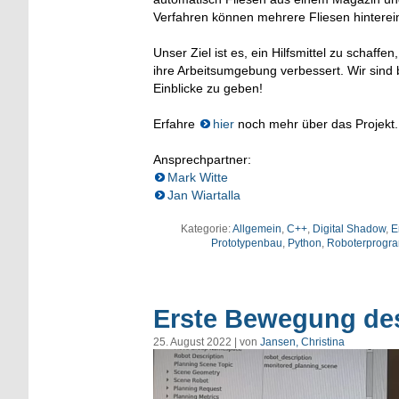
Verfahren können mehrere Fliesen hinterei
Unser Ziel ist es, ein Hilfsmittel zu schaffe
ihre Arbeitsumgebung verbessert. Wir sind 
Einblicke zu geben!
Erfahre
hier
noch mehr über das Projekt.
Ansprechpartner:
Mark Witte
Jan Wiartalla
Kategorie:
Allgemein
,
C++
,
Digital Shadow
,
E
Prototypenbau
,
Python
,
Roboterprogr
Erste Bewegung de
25. August 2022 | von
Jansen, Christina
Video-
Player