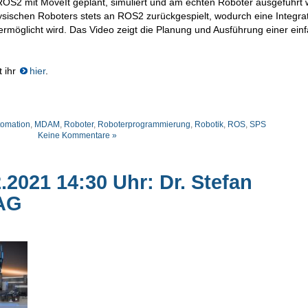
OS2 mit MoveIt geplant, simuliert und am echten Roboter ausgeführt
sischen Roboters stets an ROS2 zurückgespielt, wodurch eine Integra
ermöglicht wird. Das Video zeigt die Planung und Ausführung einer ein
t ihr
hier
.
tomation
,
MDAM
,
Roboter
,
Roboterprogrammierung
,
Robotik
,
ROS
,
SPS
Keine Kommentare »
2021 14:30 Uhr: Dr. Stefan
 AG