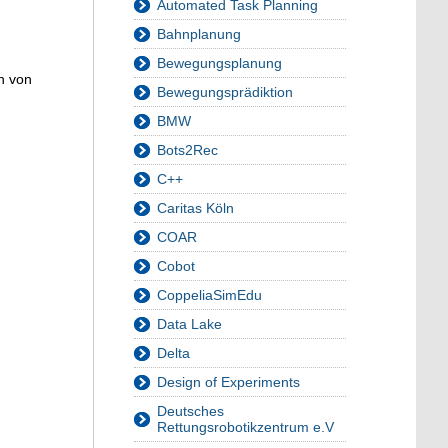
Automated Task Planning
Bahnplanung
Bewegungsplanung
n von
Bewegungsprädiktion
BMW
Bots2Rec
C++
Caritas Köln
COAR
Cobot
CoppeliaSimEdu
Data Lake
Delta
Design of Experiments
Deutsches
Rettungsrobotikzentrum e.V