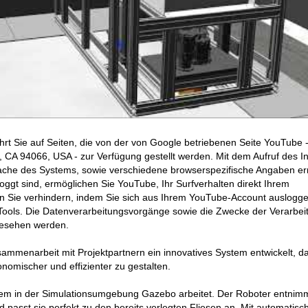
hrt Sie auf Seiten, die von der von Google betriebenen Seite YouTube 
CA 94066, USA - zur Verfügung gestellt werden. Mit dem Aufruf des In
ache des Systems, sowie verschiedene browserspezifische Angaben erm
ggt sind, ermöglichen Sie YouTube, Ihr Surfverhalten direkt Ihrem
en Sie verhindern, indem Sie sich aus Ihrem YouTube-Account auslogge
ools. Die Datenverarbeitungsvorgänge sowie die Zwecke der Verarbei
gesehen werden.
ammenarbeit mit Projektpartnern ein innovatives System entwickelt, d
gonomischer und effizienter zu gestalten.
tem in der Simulationsumgebung Gazebo arbeitet. Der Roboter entnim
passt sie perfekt zu den bereits verlegten Fliesen an. Mit automatisc