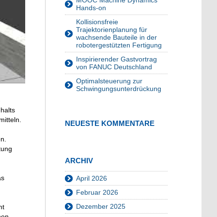
MOOC Machine Dynamics
Hands-on
Kollisionsfreie
Trajektorienplanung für
wachsende Bauteile in der
robotergestützten Fertigung
Inspirierender Gastvortrag
von FANUC Deutschland
Optimalsteuerung zur
Schwingungsunterdrückung
-
halts
itteln.
NEUESTE KOMMENTARE
n.
tung
ARCHIV
as
April 2026
Februar 2026
Dezember 2025
mt
hen