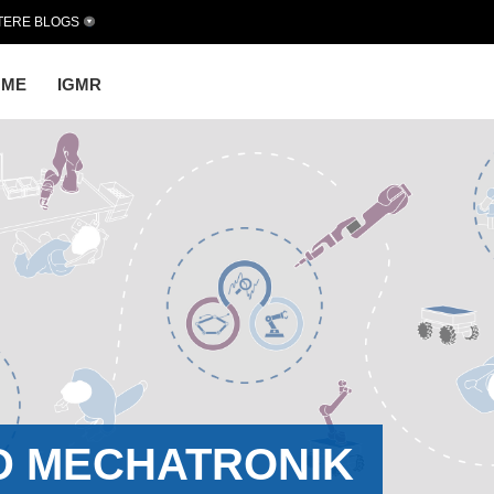
TERE BLOGS
OME
IGMR
D MECHATRONIK