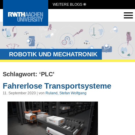
WEITERE BLOGS
ROBOTIK UND MECHATRONIK
Schlagwort: ‘PLC’
Fahrerlose Transportsysteme
11. September 2020 | von
Ruland, Stefan Wolfgang