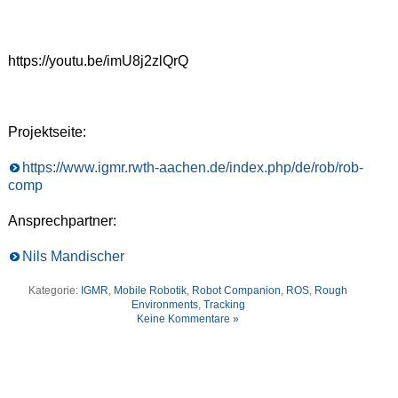
https://youtu.be/imU8j2zlQrQ
Projektseite:
https://www.igmr.rwth-aachen.de/index.php/de/rob/rob-
comp
Ansprechpartner:
Nils Mandischer
Kategorie:
IGMR
,
Mobile Robotik
,
Robot Companion
,
ROS
,
Rough
Environments
,
Tracking
Keine Kommentare »