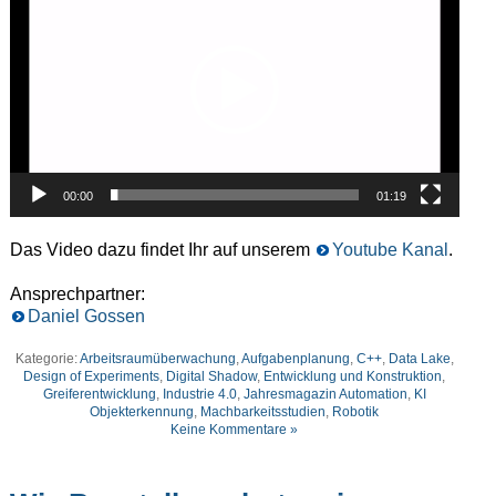
00:00
01:19
Das Video dazu findet Ihr auf unserem
Youtube Kanal
.
Ansprechpartner:
Daniel Gossen
Kategorie:
Arbeitsraumüberwachung
,
Aufgabenplanung
,
C++
,
Data Lake
,
Design of Experiments
,
Digital Shadow
,
Entwicklung und Konstruktion
,
Greiferentwicklung
,
Industrie 4.0
,
Jahresmagazin Automation
,
KI
Objekterkennung
,
Machbarkeitsstudien
,
Robotik
Keine Kommentare »