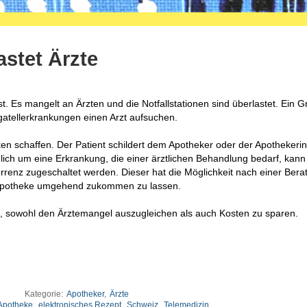
stet Ärzte
 Es mangelt an Ärzten und die Notfallstationen sind überlastet. Ein G
agatellerkrankungen einen Arzt aufsuchen.
n schaffen. Der Patient schildert dem Apotheker oder der Apothekerin
ich um eine Erkrankung, die einer ärztlichen Behandlung bedarf, kann 
renz zugeschaltet werden. Dieser hat die Möglichkeit nach einer Bera
r Apotheke umgehend zukommen zu lassen.
 es, sowohl den Ärztemangel auszugleichen als auch Kosten zu sparen.
Kategorie:
Apotheker
,
Ärzte
Apotheke
,
elektronisches Rezept
,
Schweiz
,
Telemedizin