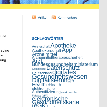
Artikel
Kommentare
rund
SCHLAGWÖRTER
Apotheke
Aerzteschaft
App
Apothekerschaft
 seine
Arzneimittel
in
Arzneimitteltherapiesicherheit
Arzt
tung
Bundesgesundheitsministerium
Datenschutz
Compliance
digitales
Deutschland
Gesundheitswesen
Digitalisierung
e-
Health
eHealth
elektronische
Authentifizierung
elektronische
Fallakte (eFA)
elektronische
Gesundheitskarte
(eGK)