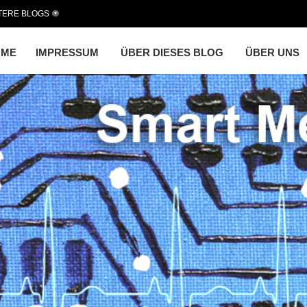
TERE BLOGS
OME
IMPRESSUM
ÜBER DIESES BLOG
ÜBER UNS