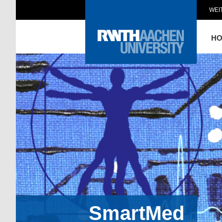
WEI
H
SmartMed