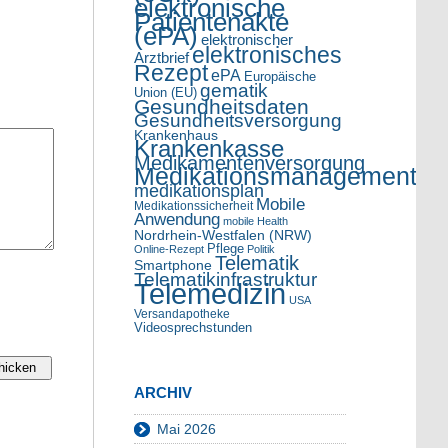
elektronische
Patientenakte
(ePA)
elektronischer
elektronisches
Arztbrief
Rezept
ePA
Europäische
gematik
Union (EU)
Gesundheitsdaten
Gesundheitsversorgung
Krankenhaus
Krankenkasse
Medikamentenversorgung
Medikationsmanagement
medikationsplan
Mobile
Medikationssicherheit
Anwendung
mobile Health
Nordrhein-Westfalen (NRW)
Pflege
Online-Rezept
Politik
Telematik
Smartphone
Telematikinfrastruktur
Telemedizin
USA
Versandapotheke
Videosprechstunden
ARCHIV
Mai 2026