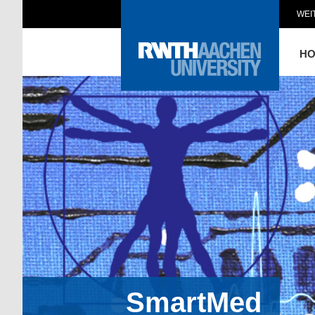
WEI
H
SmartMed