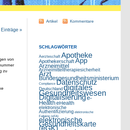
Artikel
Kommentare
Einträge »
SCHLAGWÖRTER
Apotheke
Aerzteschaft
App
ngen von
Apothekerschaft
Arzneimittel
ennummer
Arzneimitteltherapiesicherheit
g zu
Arzt
Bundesgesundheitsministerium
Datenschutz
Compliance
digitales
ke
Deutschland
Gesundheitswesen
Digitalisierung
e-
Health
eHealth
elektronische
Authentifizierung
elektronische
Fallakte (eFA)
elektronische
Gesundheitskarte
(eGK)