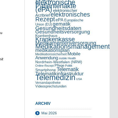
elektronische
Patientenakte
(ePA)
elektronischer
elektronisches
Arztbrief
Rezept
ePA
Europäische
gematik
Union (EU)
Gesundheitsdaten
Gesundheitsversorgung
zu
Krankenhaus
Krankenkasse
Medikamentenversorgung
Medikationsmanagement
medikationsplan
Mobile
Medikationssicherheit
Anwendung
mobile Health
it
Nordrhein-Westfalen (NRW)
Pflege
Online-Rezept
Politik
Telematik
Smartphone
Telematikinfrastruktur
Telemedizin
USA
Versandapotheke
Videosprechstunden
ARCHIV
Mai 2026