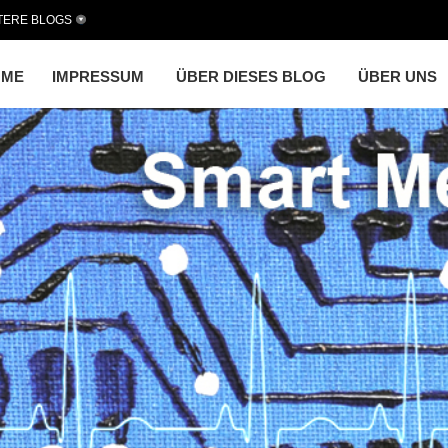
TERE BLOGS
OME
IMPRESSUM
ÜBER DIESES BLOG
ÜBER UNS