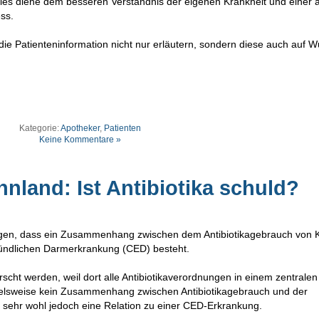
Dies diene dem besseren Verständnis der eigenen Krankheit und einer a
ss.
die Patienteninformation nicht nur erläutern, sondern diese auch auf 
Kategorie:
Apotheker
,
Patienten
Keine Kommentare »
nnland: Ist Antibiotika schuld?
eigen, dass ein Zusammenhang zwischen dem Antibiotikagebrauch von 
zündlichen Darmerkrankung (CED) besteht.
rscht werden, weil dort alle Antibiotikaverordnungen in einem zentralen
spielsweise kein Zusammenhang zwischen Antibiotikagebrauch und der
, sehr wohl jedoch eine Relation zu einer CED-Erkrankung.