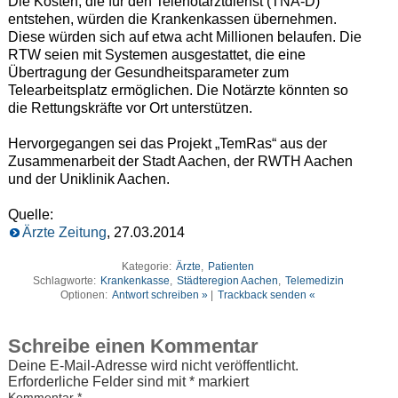
Die Kosten, die für den Telenotarztdienst (TNA-D)
entstehen, würden die Krankenkassen übernehmen.
Diese würden sich auf etwa acht Millionen belaufen. Die
RTW seien mit Systemen ausgestattet, die eine
Übertragung der Gesundheitsparameter zum
Telearbeitsplatz ermöglichen. Die Notärzte könnten so
die Rettungskräfte vor Ort unterstützen.
Hervorgegangen sei das Projekt „TemRas“ aus der
Zusammenarbeit der Stadt Aachen, der RWTH Aachen
und der Uniklinik Aachen.
Quelle:
Ärzte Zeitung
, 27.03.2014
Kategorie:
Ärzte
,
Patienten
Schlagworte:
Krankenkasse
,
Städteregion Aachen
,
Telemedizin
Optionen:
Antwort schreiben »
|
Trackback senden «
Schreibe einen Kommentar
Deine E-Mail-Adresse wird nicht veröffentlicht.
Erforderliche Felder sind mit
*
markiert
Kommentar
*