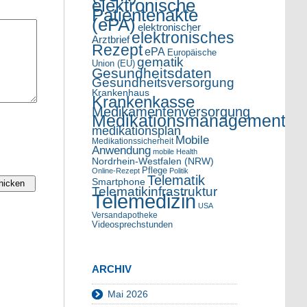
elektronische
Patientenakte
(ePA)
elektronischer
elektronisches
Arztbrief
Rezept
ePA
Europäische
gematik
Union (EU)
Gesundheitsdaten
Gesundheitsversorgung
Krankenhaus
Krankenkasse
Medikamentenversorgung
Medikationsmanagement
medikationsplan
Mobile
Medikationssicherheit
Anwendung
mobile Health
Nordrhein-Westfalen (NRW)
Pflege
Online-Rezept
Politik
Telematik
Smartphone
Telematikinfrastruktur
Telemedizin
USA
Versandapotheke
Videosprechstunden
ARCHIV
Mai 2026