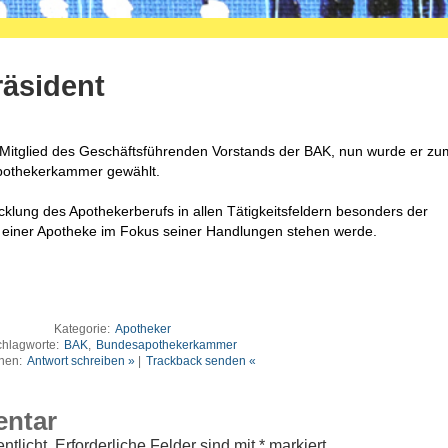
räsident
er Mitglied des Geschäftsführenden Vorstands der BAK, nun wurde er zu
pothekerkammer gewählt.
cklung des Apothekerberufs in allen Tätigkeitsfeldern besonders der
 einer Apotheke im Fokus seiner Handlungen stehen werde.
Kategorie:
Apotheker
hlagworte:
BAK
,
Bundesapothekerkammer
nen:
Antwort schreiben »
|
Trackback senden «
entar
ntlicht.
Erforderliche Felder sind mit
*
markiert