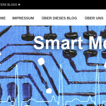
TERE BLOGS
OME
IMPRESSUM
ÜBER DIESES BLOG
ÜBER UNS