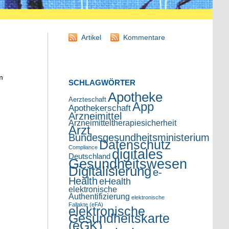
Artikel
Kommentare
m
SCHLAGWÖRTER
Apotheke
Aerzteschaft
App
Apothekerschaft
Arzneimittel
Arzneimitteltherapiesicherheit
Arzt
Bundesgesundheitsministerium
Datenschutz
Compliance
digitales
Deutschland
Gesundheitswesen
Digitalisierung
e-
Health
eHealth
elektronische
Authentifizierung
elektronische
Fallakte (eFA)
elektronische
Gesundheitskarte
(eGK)