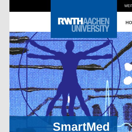
WEI
H
SmartMed