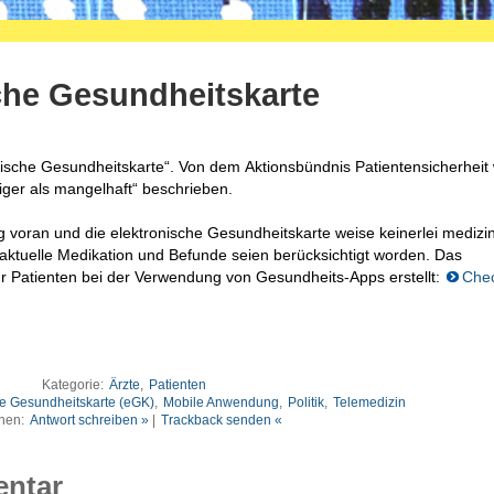
che Gesundheitskarte
onische Gesundheitskarte“. Von dem Aktionsbündnis Patientensicherheit 
niger als mangelhaft“ beschrieben.
ig voran und die elektronische Gesundheitskarte weise keinerlei medizi
h aktuelle Medikation und Befunde seien berücksichtigt worden. Das
ür Patienten bei der Verwendung von Gesundheits-Apps erstellt:
Chec
Kategorie:
Ärzte
,
Patienten
he Gesundheitskarte (eGK)
,
Mobile Anwendung
,
Politik
,
Telemedizin
nen:
Antwort schreiben »
|
Trackback senden «
entar