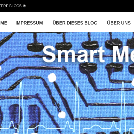
TERE BLOGS
OME
IMPRESSUM
ÜBER DIESES BLOG
ÜBER UNS