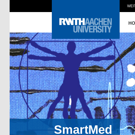
WEI
H
SmartMed