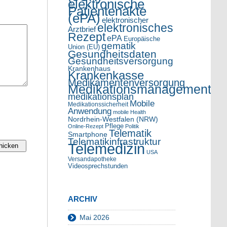
elektronische
Patientenakte
(ePA)
elektronischer
elektronisches
Arztbrief
Rezept
ePA
Europäische
gematik
Union (EU)
Gesundheitsdaten
Gesundheitsversorgung
Krankenhaus
Krankenkasse
Medikamentenversorgung
Medikationsmanagement
medikationsplan
Mobile
Medikationssicherheit
Anwendung
mobile Health
Nordrhein-Westfalen (NRW)
Pflege
Online-Rezept
Politik
Telematik
Smartphone
Telematikinfrastruktur
Telemedizin
USA
Versandapotheke
Videosprechstunden
ARCHIV
Mai 2026