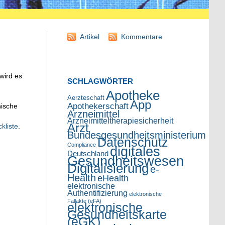
Artikel
Kommentare
wird es
SCHLAGWÖRTER
Apotheke
Aerzteschaft
App
Apothekerschaft
nische
Arzneimittel
Arzneimitteltherapiesicherheit
Arzt
kliste
.
Bundesgesundheitsministerium
Datenschutz
Compliance
digitales
Deutschland
Gesundheitswesen
Digitalisierung
e-
Health
eHealth
elektronische
Authentifizierung
elektronische
Fallakte (eFA)
elektronische
Gesundheitskarte
(eGK)